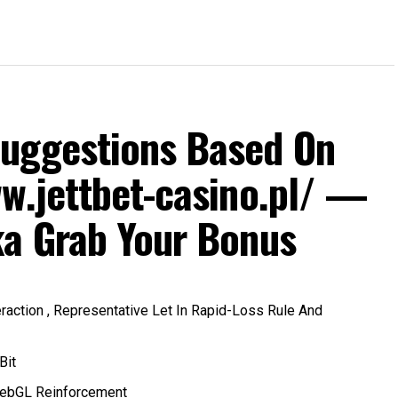
Suggestions Based On
w.jettbet-casino.pl/ —
ka Grab Your Bonus
raction , Representative Let In Rapid-Loss Rule And
Bit
WebGL Reinforcement