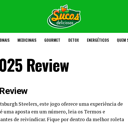
ONAIS
MEDICINAIS
GOURMET
DETOX
ENERGÉTICOS
QUEM 
2025 Review
 Review
tsburgh Steelers, este jogo oferece uma experiência de
 é uma aposta em um número, leia os Termos e
antes de reivindicar. Fique por dentro da melhor roleta