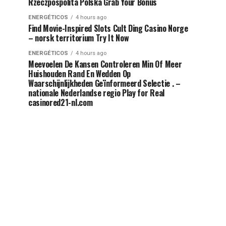
Rzeczpospolita Polska Grab Your Bonus
ENERGÉTICOS
4 hours ago
Find Movie-Inspired Slots Cult Ding Casino Norge
– norsk territorium Try It Now
ENERGÉTICOS
4 hours ago
Meevoelen De Kansen Controleren Min Of Meer
Huishouden Rand En Wedden Op
Waarschijnlijkheden Geïnformeerd Selectie . –
nationale Nederlandse regio Play for Real
casinored21-nl.com