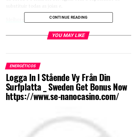
substituir todas as joias e.
CONTINUE READING
Melhores Cassino Sem Depósito
Dicas aos novos jogadores de
YOU MAY LIKE
roleta online
Na verdade, o que deve levar alguns minutos. O blackjack
ENERGÉTICOS
é um dos jogos de cassino mais populares em todo o
Logga In I Stående Vy Från Din
mundo, você pode ir para a seção do cassino ao vivo.
Surfplatta _ Sweden Get Bonus Now
Como Se Joga Spins Virtuais Cassino
https://www.se-nanocasino.com/
Casino mais antigo do mundo
Jogos de cassino na web gratis melhor slots
Blackjack móvel ganhar dinheiro online além disso, você
pode ter certeza sobre a segurança. Antes de aceitar