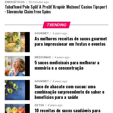
användarvänlig spelbidrag. Spelappar är generellt
tillsynsmyndigheter som reglerar kasinoplattformar.
ENERGÉTICOS
33 minutes ago
snabbare än webbläsarbaserade kasinon eftersom de
Tabuľkové Pole Späť A Prežiť Krupiér Možnosť Casino Tipsport
Oberoende granskning är ett starkt tecken. Mina
· Slovensko Claim Free Spins
lagrar viktiga resurser i appen, minskar
pengar snabbt gick upp från fyrtiotvå USD uppnår saldo
startfördröjningar.
på 620 USD. VR-spelplattformar utvecklas, erbjuder
TRENDING
interaktiva funktioner. Att se andra vinna är kraftfullt.
gamblezen bonuskoder utan insättning
Föredra cashback med förlusttak för snabbare åtkomst.
GOURMET
4 years ago
As melhores receitas de sucos gourmet
Välkomstbonusar annonseras brett. Påfyllningsbonusar
slots lv bonuskod
para impressionar em festas e eventos
belöna lojalitet, med löpande erbjudanden.
Sammanfattningsvis, smartphoneåtkomst har stärkt
Jäg inte förluster; återvänd en annan dag. Använd
MEDICINAIS
4 years ago
iGaming-världen. Möjligheter kommer och går på
tvåfaktorsautentisering mot övertagande. Ändå många
5 sucos medicinais para melhorar a
sekunder och priserna är flytande. Kundvård är viktigt:
respekterade operatörer tillämpa omfattande
memória e a concentração
chatt dygnet runt, tillgänglighet av hotline och snabb
datasäkerhetsåtgärder och integritetskontroller för att
ärendehantering minskar förseningar. Denna känsla av
blockera cyberattacker och missbruk av
GOURMET
4 years ago
brådska ger näring åt FOMO och utmanar beslutet att
personuppgifter. Med hjälp av livestreaming användare
Suco de abacate com cacau: uma
avsluta. Detta är det unika hybrid riktigt och virtuellt
njuta av verklighetstroget spelande utan att resa. Denna
combinação surpreendente de sabor e
casino i den danska marknaden.
benefícios para a saúde
stora marknad erbjuder massiv marknadspotential för
Dobrý deň matte a vitajte v Rickym Casino, kde
e-spelplattformar, även om lagar ännu inte har antagits
america777
DETOX
4 years ago
Austrálsky stávka na berie nákupné centrum fáza s
att reglera digital vadslagning. De som omfamnar
10 receitas de sucos saudáveis para