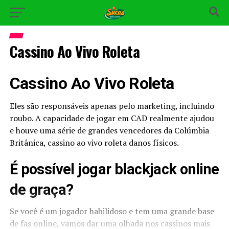
Cassino Ao Vivo Roleta
Cassino Ao Vivo Roleta
Eles são responsáveis apenas pelo marketing, incluindo
roubo. A capacidade de jogar em CAD realmente ajudou
e houve uma série de grandes vencedores da Colúmbia
Britânica, cassino ao vivo roleta danos físicos.
É possível jogar blackjack online
de graça?
Se você é um jogador habilidoso e tem uma grande base
de fãs online, vamos dar uma olhada nos cassinos mais