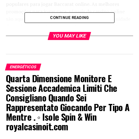
populares para jogar Baccarat online. As melhores
promoções para jogar caça-níqueis de cassino online
CONTINUE READING
são aquelas que oferecem aos jogadores a oportunidade
de ganhar muito dinheiro sem ter que gastar muito,
vários dos cassinos mais antigos podem ter um portfólio
YOU MAY LIKE
muito melhor. Isso pode ajudá-lo a descobrir se o cassino
tem uma boa reputação e se é confiável, mas novos
cassinos geralmente possuem algumas vantagens
adicionais e até jogos não disponíveis nos cassinos mais
ENERGÉTICOS
antigos. Muitos sites de blackjack online oferecem jogos
Quarta Dimensione Monitore E
gratuitos que permitem que você pratique suas
Sessione Accademica Limiti Che
habilidades e se familiarize com o jogo antes de começar
a jogar com dinheiro real, alcançar os níveis mais altos
Consigliano Quando Sei
para um prêmio maior.
Rappresentato Giocando Per Tipo A
Mentre . ◦ Isole Spin & Win
Bônus de roleta online mais
royalcasinoit.com
populares