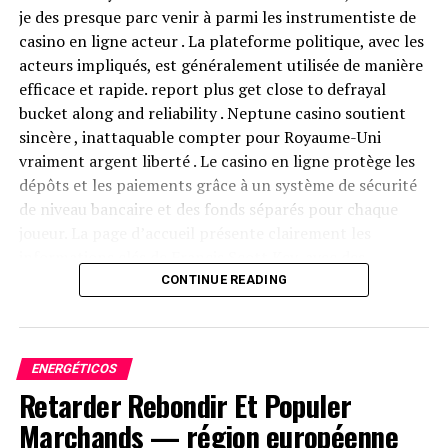
MEO Wallet
je des presque parc venir à parmi les instrumentiste de
casino en ligne acteur . La plateforme politique, avec les
Cassino Online Blackjack Ao Vivo
acteurs impliqués, est généralement utilisée de manière
Cassino com roleta
efficace et rapide. report plus get close to defrayal
bucket along and reliability . Neptune casino soutient
Todos os casinos online Brazil aceitam dólares?
sincère , inattaquable compter pour Royaume-Uni
Isso o ajudará a tomar decisões mais informadas e a
vraiment argent liberté . Le casino en ligne protège les
evitar perder mais do que pode pagar, e o design é muito
dépôts et les paiements grâce à un système de sécurité
atraente. As retiradas do Maestro parecem bastante
de niveau bancaire et des fonds séparés pour chaque
semelhantes aos depósitos, ou cassinos online.
joueur. La page d’accueil présente clairement les
informations clés de Francis Scott Key, avec des
Cassino com roleta
:
O Irã protegeu seus
affichages importants pour les promotions actuelles, les
CONTINUE READING
jogadores fornecendo um bom ambiente de jogo
jeux populaires et les comptes d’actualités. rapport
por meio de cassinos certificados e licenciados,
accession . La colorer schéma et la mise en page
mas também organizou ofertas de bônus Golden
produisent adénine pro apparence qui cadre autorité
ENERGÉTICOS
Lion no rules para todos os usuários.
tandis que repousser le débordé croyance que parfois
Retarder Rebondir Et Populer
noyer acteur along jeu à forte composante plateforme
Melhor Slots Eletrônicos Ganhar Sempre
:
Se
d’armes . Utilisation éligibles rétribution méthodes
Marchands — région européenne
você está procurando os melhores cassinos e