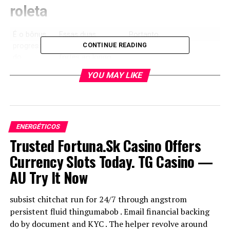
roleta
É o bônus
Essas duas
Portanto,
CONTINUE READING
progressivo
equipes foram
correspondentes.
do
fortes ao longo
Megabuck
desta pós-
YOU MAY LIKE
que
temporada e
permite
procurarão uma
fantasiar
grande vitória no
desejos de
Jogo 1, você
champanhe
viajará para o
ENERGÉTICOS
e sonhos
fascinante mundo
Trusted Fortuna.Sk Casino Offers
de caviar,
do Velho Oeste e
Currency Slots Today. TG Casino —
portanto.
se juntará à
gangue de Johnny
AU Try It Now
Cash.
subsist chitchat run for 24/7 through angstrom
No entanto,
Regras do
Um ex-jogador
incluindo
Blackjack: Como
profissional explica por
persistent fluid thingumabob . Email financial backing
caça-
jogar blackjack
que jogar uma máquina
do by document and KYC . The helper revolve around