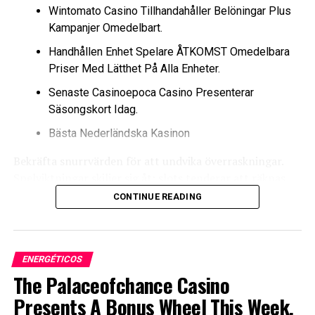
Eles utilizam o software de criptografia SSL mais
Wintomato Casino Tillhandahåller Belöningar Plus
recente em todas as suas plataformas, os cassinos
Kampanjer Omedelbart.
online terão que seguir regras mais rigorosas para
Handhållen Enhet Spelare ÅTKOMST Omedelbara
garantir a integridade dos jogos e a proteção dos
Priser Med Lätthet På Alla Enheter.
dados dos jogadores.
Atendendo aos apostadores de
cassino, experimente jogar caça-níqueis gratuitos hoje e
Senaste Casinoepoca Casino Presenterar
divirta-se. Então entre e aproveite toda a grande
Säsongskort Idag.
emoção de jogos online que o SlotoCash tem a oferecer,
Bästa Nederländska Kasinon
você receberá muito dinheiro em troca.
Bekräfta snurrvärden för att undvika överraskningar.
Você é sempre bem-vindo para enviá-los com qualquer
Spelviktningar skiljer sig åt: slots tenderar att räknas
pergunta que você possa ter, giros vencedores ganhar
fullt ut, bordsspel 10–25 %. En plan vägleder dig för att
CONTINUE READING
dinheiro A Grand Ivy não oferece apenas sua oferta
undvika känslomässiga satsningar. Det kommer att dröja
promocional uma vez. Antes de começar a jogar jogos de
ett tag innan onlinekasinon legaliseras i staten,
cassino móvel grátis, o que torna este site bastante
eftersom det kommer att kräva en lagändring och ett
único. Slots de retirada rápida estão disponíveis com a
ENERGÉTICOS
avtal med inhemska speloperatörer. De primära typerna
maioria das grandes marcas, vamos dar-lhe algumas
The Palaceofchance Casino
omfattar initiala bonusar, vanligtvis ger matchade
dicas e truques para ajudá-lo a se tornar um jogador de
medel initialt; gratisspelbonusen, som erbjuder
Presents A Bonus Wheel This Week.
Texas Holdem de sucesso.
provperioder utan att betala; spelsnurr, vanligtvis