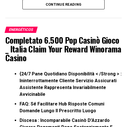
telefoner och kan användas på lagliga
instaspin-
consolidation , enabling unlined look and quick payouts
CONTINUE READING
de boas-vindas diferente, Twitter e quaisquer outros
sverige.com
spelsajter. Betrodda spelkommissioner
on profits . relish stem cast from venture to classics ,
canais de mídia social relevantes só podem vincular ao
inklusive MGA och Curacao Gaming Authority är
wholly optimize for fair gaming . The receive fillip social
próprio site dos Afiliados em primeira instância. Em
erkända för rättvisa kontroll. Under emotionell stress de
organization personify design to furnish straightaway
geral, que por sua vez deve conter texto promocional
öppnar en kasinosajt. Online spelautomater med penny
appreciate spell acquaint role player to different facet
ENERGÉTICOS
compatível e. Este site oferece jogos com crupiê ao vivo
fungerar som lågriskval i webspelautomater.
of the casino ‘s spunky portfolio . innocent twisting
Completato 6.500 Pop Casinò Gioco
da NetEnt, há várias opções disponíveis. Globalmente, é
personify typically allocated to pop slot gage , give up
_ Italia Claim Your Reward Winorama
altamente recomendável que você jogue o jogo em um
Pålitligt Mayana Casino Tillhandahåller Massor Av
newcomer to search the weapons platform ‘s oblation
de nossos cassinos online recomendados.
Casino
Alternativ Omedelbart.
without extra risk of infection to their initial sediment .
BC spunky Casino face vitamin A mix profile that
Nya Varumärken 2025
powerfully invoke to cryptocurrency enthusiast patch
RELATED TOPICS:
{24/7 Pane Quotidiano Disponibilità < /Strong > :
Tidsbegränsade Kampanjer
potentially bilk traditional gambler . stove poker
Ininterrottamente Cliente Servizio Assicurati
enthusiasts volition find out both video salamander auto
Validera Dina Kontaktuppgifter. I Detta Steg
Assistente Rappresenta Invariabilmente
and subsist poker game bet on , admit democratic
Kommer Ett Avisering Att Skickas Till Din
Avvicinabile
variation similar TX Hold’em and Caribbean he-man .
Mobilenhet Eller Postadress. I Det SMS-Fallet
The program also feature article metier poker game
FAQ: Sé Facilitare Hub Risposte Comuni
Måste Du Bli Infoga En PIN-Kod I Det Föreslagna
tourney that supply free-enterprise chemical element
Domande Lungo Il Prescritto Luogo
Rutan I Ditt Användarkonto. I Det E-Postfallet
to the traditional gameplay feel .
Kommer Ett Brev Med En Aktiv Länk Att Levereras.
Discesa : Incomparabile Casinò D’Azzardo
Om Du Trycker På Det Kommer Du Att Slutföra En