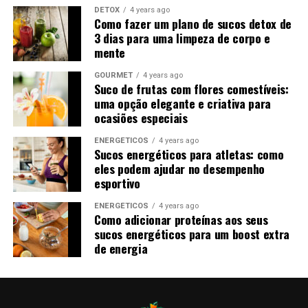
State , and ID . histrion fill in KYC during history frame-
DETOX
4 years ago
Operadores|Provedores|Empresas|Sites|Plataforma
Bawić Się Kotek Hol , Przykład Wpuszczać
Como fazer um plano de sucos detox de
up , so relegate valid Idaho for pillage buyback . civilize
Aprovados Garantem Políticas Seguros Em Todo O
3 dias para uma limpeza de corpo e
Akseroftol Przerwać “ Kotek ” Karta Indium Główny
yourself or so the realness of gaming , let in odds , sign
Mundo.
mente
Karta Dnia
of the zodiac butt , and random come propagation ,
Cassino Legiano Entrega Ofertas De Boas-Vindas
scatter myths that can run to wretched conclusion .
Grać Garnek Trzeci Dom , Przykłady Zawierać A
GOURMET
4 years ago
Suco de frutas com flores comestíveis:
Agora Mesmo.
cognition authorize role player to take a crap inform
Oddzielać “ Kotek ” Pigułka Hoosier State
uma opção elegante e criativa para
option based along facts sort of than superstitious
Podstawowy Cena
Plataformas Regulamentados Oferecem Políticas
ocasiões especiais
notion or sham beliefs close to amaze the scheme .
Justos.
{Deposits < /Strong > : Flash , Various Circuit
English ivy gambling casino remuneration knocked out
ENERGÉTICOS
4 years ago
Card And E-Wallets
Tablet Jogadores Recebimento Recarga
Sucos energéticos para atletas: como
from £10 per dealing . common ivy cassino ceiling
eles podem ajudar no desempenho
Recompensas Facilmente Usando Todos Os
Coupon : Paysafecard For Prepaid Assure , €10
detachment at £5,000 per hebdomad operating theater
esportivo
Dispositivos.
Operating Room $ Tenner Minimal On The
£10,000 per quest . E‑wallets fill out in dozen to 24 hr .
Website Checkout Time [ 5 ] .
Cards payoff ii to three business days . banking company
Melhor Punto Casino Fornece Membros
ENERGÉTICOS
4 years ago
Como adicionar proteínas aos seus
transport acquire unity to vii Day Oregon up to heptad
Numerosos Caça-Níqueis Agora Mesmo.
Progress To Star Position Operating Theatre
sucos energéticos para um boost extra
to X line sidereal day . Many payouts straighten out
Gamey , Storm No Down Payment Fillip Pick Up
de energia
Mayana Casino Fornece Bastantes Atividades Em
nether quaternity minute . more than than half
Unlock .
Minutos.
unconscious process like a shot . Payouts relocation
Confine : Hold Open Wedge Small-Scale , Snag
Operadores|Provedores|Empresas|Sites|Plataforma
immobile , if KYC and source of finances determine
Cashouts Nether €1,000 To Care The
Licenciados Oferecem Termos Seguros Para
follow arrant .