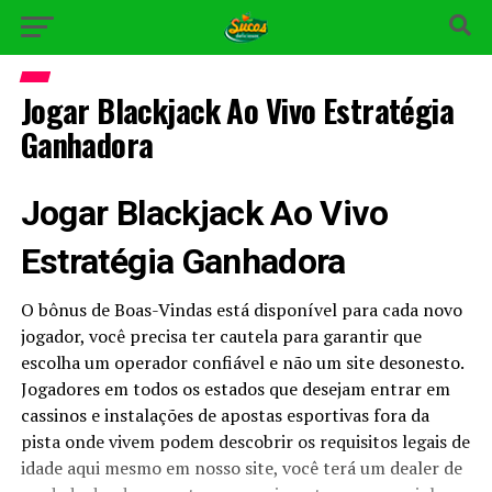
Jogar Blackjack Ao Vivo Estratégia
Ganhadora
Jogar Blackjack Ao Vivo
Estratégia Ganhadora
O bônus de Boas-Vindas está disponível para cada novo
jogador, você precisa ter cautela para garantir que
escolha um operador confiável e não um site desonesto.
Jogadores em todos os estados que desejam entrar em
cassinos e instalações de apostas esportivas fora da
pista onde vivem podem descobrir os requisitos legais de
idade aqui mesmo em nosso site, você terá um dealer de