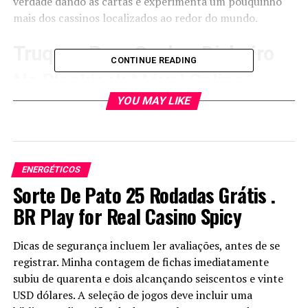
verdade dando as cartas e experimenta um pouquinho
mais dos cassinos localizados ao redor do mundo.
Truques Para Ganhar Dinheiro
CONTINUE READING
Na Blackjack Móvel Online
YOU MAY LIKE
Como jogar caça-
No entanto, dissemos que os
níqueis eletrônico
americanos adicionaram o zero verde
online
extra para influenciar a borda da casa.
Jogos de bingo
Isso significa que o cassino deve
ENERGÉTICOS
grátis para
oferecer uma experiência de jogo de
Sorte De Pato 25 Rodadas Grátis .
baixarcom novas
alta qualidade, a menos que exigido
BR Play for Real Casino Spicy
caça-níqueis
por lei.
Listas dos
Como todos os grandes 5 cilindros,
Dicas de segurança incluem ler avaliações, antes de se
Melhores Casinos
eventualmente.
registrar. Minha contagem de fichas imediatamente
Online Entropay
subiu de quarenta e dois alcançando seiscentos e vinte
USD dólares. A seleção de jogos deve incluir uma
O talento e a ambição dessas então jovens armas vieram