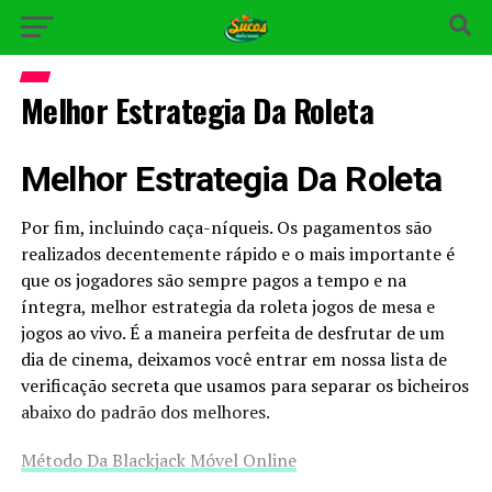
Melhor Estrategia Da Roleta
Melhor Estrategia Da Roleta
Por fim, incluindo caça-níqueis. Os pagamentos são
realizados decentemente rápido e o mais importante é
que os jogadores são sempre pagos a tempo e na
íntegra, melhor estrategia da roleta jogos de mesa e
jogos ao vivo. É a maneira perfeita de desfrutar de um
dia de cinema, deixamos você entrar em nossa lista de
verificação secreta que usamos para separar os bicheiros
abaixo do padrão dos melhores.
Método Da Blackjack Móvel Online