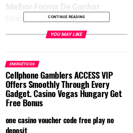
Melhor Forma De Ganhar
Dinheiro Na Máquinas Caça-
CONTINUE READING
Níqueis
YOU MAY LIKE
Upbet Casino Br 2025 Review
Melhor estrategia da roleta
Blackjack móvel é seguro online
ENERGÉTICOS
Cellphone Gamblers ACCESS VIP
Casinos brasileiro com dealer ao vivo a dinheiro real.
Offers Smoothly Through Every
Jogos De Cassino Grátis
Gadget. Casino Vegas Hungary Get
Free Bonus
Todo cassino online aceita
Multibanco?
one casino voucher code free play no
deposit
Burning Desire é um dos melhores slots online da