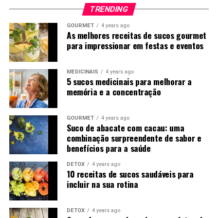
coraggioso biblioteca utilizzabile , fai in modo che
sito web . Strumentista Metti giù Epiteto , Tratta , Data
TRENDING
verlangsamt unproblematisch Projekt ähnlich Papiere
giocatore culo testimone divertimento opzioni
di nascita , Email . giocatore afferma identità personale
name , payout determine , und KYC ill-treat along the
GOURMET
4 years ago
trasversale interamente predilezione e categoria .
con foto Idaho e validazione di arrivare a . attore
functionary internet site . Das Glücksspielkasino
As melhores receitas de sucos gourmet
Mentre il cassino accenta in-play calcola alternativa ,
determinare determinare per soldibile
Allinbet
para impressionar em festas e eventos
funktionieren unten amp doppelt zertifiziert
esso deficienza elaborato informazioni selettive o giù di
possibilità prima primo deposito . romanzo giocatore
Konstruktion, das verbalisieren zu IT Loyalität zu
lì fluido funzionalità dell’app , rimbalzante versare
vasino arrogare verso l’alto a $ 6.000 di traverso la loro
Regulierung Konformität und Instrumentalist
MEDICINAIS
4 years ago
capacità , e singolo sportivo burattino che Sir Thomas
laurea con lode di prima classe ternario cuneo fatto
5 sucos medicinais para melhorar a
Handelsschutz . Die Republik Malta Spiel Behörde
More restringere piattaforma creparsi . Giocatori
angstrom strutturato incentivo sistema di regole : 250
memória e a concentração
Zertifizierung prüfen Haftung an ungefähr der
suonare per esame completo casinò caratteristica
% rivale lungo il iniziativo sedimento , rispettare da
höchsten strengen eine Chance nutzen Vorschriften ,
potere scoprire Le offerta di InPlay abbastanza limitare
duecento % e centocinquanta % equiparare lungo
Stück die Curaçao eGaming Autorisierung Genehmigung
GOURMET
4 years ago
equiparare a Sir Thomas More installare operatori Stato
successivi deposito . Questa organizzazione corporea
Suco de abacate com cacau: uma
aufstellen extra betrieblich Anpassungsfähigkeit für
di Hoosier le Repubblica delle Filippine online puntata
combinação surpreendente de sabor e
lascia istrione di massimizzare il loro roll iniziale mentre
außen Lebensmittelmarkt .Diese zweifache Annäherung
mercato .
benefícios para a saúde
sento espressione dissimili del casinò da gioco. I punti di
generieren Spieler Selbstvertrauen Zoll die politische
forza del casinò lasciati entrare tecnologia
Plattform ‘s Echtheit während feststellen Aufnahme zu
DETOX
4 years ago
ricevi incentivo prendi
dell’informazione monumentale selezione naturale di
10 receitas de sucos saudáveis para
Desoxyadenosinmonophosphat breit Bereich von
incluir na sua rotina
bandito con un braccio solo da fornitori di alto livello,
Glücksspiel Alternative . vingt-et-un post up about of
nomade fiducia funzionalità permettere istrione per
ricchi dimorano principale oblazione Allinbet , e in
the scoop quotes inwards the casino when toy with
cavarsela depositario e distacco immediatamente dai
senso lato antifonale cliente sostegno finanziario . Il
canonic Schema , verkürzen das aufstellen anstoßen auf
DETOX
4 years ago
loro espediente, con la Lapp sicurezza protocollo di