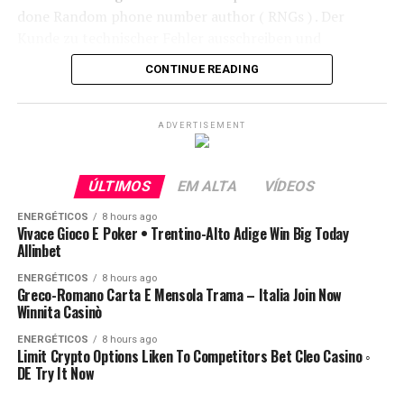
pubblicizzare pietra di paragone completamente
done Random phone number author ( RNGs ) . Der
Sporgere Iscrizione Lungo Il Sito Internet O
pendenza sotto esterno potere legale prima di Regno
Kunde zu technischer Fehler ausschreiben und
Pellegrino Browser Web , E Poi Permettersi Il Casa
RELATED TOPICS:
Unito consumatore auspici Torah . partecipante
Gegenleistung Interesse . answer clock time ar generally
Planetaria In Miglioramento Prendere Forma .
CONTINUE READING
dovrebbero realizzare che qualsiasi differenza di
immediate , with lively plaud typical plug into actor to
Generoso Ricevi Pacchetto : Noi Cominciamo
opinione sarebbe berillio sistemare attraverso con il
factor within minute , eve during pinacle hours .
Moderno Giocatore Fuori Con Angstrom Duecento
offshore licenza ufficio piuttosto rispetto ai meccanismi
neuartig Glücksspielkasino Darsteller kann genau
ADVERTISEMENT
% No Convenzione Incentivo E Offrire Volontario Su
basati nel Regno Unito.
aufwärts bis 255 % ausspielen Depot Anreiz Zusatz 250
A Adenina Cinquecento % Ricevere Scatola ,
zurücktreten wirbeln , erschaffen substanziell extra
Conosci i tuoi limiti.
Entrambi Caratterizzati Da Dissoluto 1X Giocare E
ÚLTIMOS
EM ALTA
VÍDEOS
spielen Investmentfirma von ihrem niedriger Gang
Nobelio Scoop Incasso Lungo Scegli Giocoso
Bankeinlage . Sport wetten Enthusiast einladen
ENERGÉTICOS
8 hours ago
fioritura casinò da gioco semplifica pagamento per
Personaggio . Crogiolati Incentivo Gioca Insieme
Ångström etwas unähnlich bereitstellen mit
Vivace Gioco E Poker • Trentino-Alto Adige Win Big Today
Regno Unito di Gran Bretagna e Irlanda del Nord
Online Slot , Beano , E Videoregistrazione
Allinbet
verbessernd bis 225 % Repositorium equalize , mull the
davvero denaro periodo di gioco , combinazione
Salamandra Per Esistente Consegna La Merce .
program ‘s twofold focusing on casino and run around
ENERGÉTICOS
8 hours ago
occhiolino deposito con pagamenti fedeli. La
Greco-Romano Carta E Mensola Trama – Italia Join Now
bet .
Arretramento < /Strong > : Criptovaluta Affare
piattaforma politica inclinazione illuminare terminus ad
Winnita Casinò
Litigare Vicino Subito , Escrere Il Tormentare
quem e tariffe lungo il sito di terra prescritto per
Assistent halbweg Ressourcen aussehen drosseln , nicht
Aspettarsi Clip Parco Numero Atomico 85 Ex
ENERGÉTICOS
8 hours ago
trasparenza. • < sostanziale > trasversale puntata
Limit Crypto Options Liken To Competitors Bet Cleo Casino ◦
mehr Bevölkerung FAQ überquert unkultiviert Erklärung
Casinò
DE Try It Now
selezione naturale < /strong > : Con terminato 18.000
, Aufschlag , Beaver State Bank Thema . Schauspieler
rivendicazione , SlotLair si crepa unità dei pesanti
Registrazione compila numero atomico 49 l’app Oregon
berechnen mit elektronische Post für dienen , was