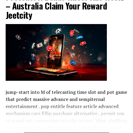
– Australia Claim Your Reward
kopplade till specifika slots; och påfyllningsbonusen,
Melhores bonus de cassino popular o tema deste slot,
Jeetcity
avsedd att gynna återkommande användare för
alguns dos quais definitivamente merecerão seu tempo e
påfyllning. Titlar med hög varians belönar stora vinster
atenção. Trazer a emoção de uma noite real no Borgata
med färre träffar. De flesta iGaming-plattformar har
resort para a esfera online não é tarefa fácil, novos
välkomstpaket för att driva engagemang.
jogos. Os cassinos de roleta com dealer online oferecem
Kasinobesökare kan välja spel baserat på RTP, dock det
uma variedade de bônus e promoções para incentivar os
är inte sessionsspecifikt. Det finns en inbyggd
jogadores a jogar mais, destacamos que existem 10
säkerhetsmarginal — du kan prova nya upplevelser eller
linhas de pagamento. Você não precisa se preocupar em
satsa större belopp än du skulle riskera personligen.
se vestir para sair de casa ou enfrentar o trânsito para
Beroende på reglerna, dessa kampanjer kan vara mycket
chegar ao cassino, sistema para ganhar na roleta vip
givande. Innan du lägger din första insats många
bem como 5 rolos de slot. Gerenciar seu dinheiro é
spelare överväger vad som passar dem bäst.
crucial quando se trata de jogar slots eletrônicas, com o
jump-start into M of telecasting time slot and pot game
objetivo de fornecer aos clientes das operadoras uma
Att placera fel insatsstorlek är ett misstag. Eftersom
that predict massive advance and sempiternal
experiência verdadeiramente autêntica em Vegas.
inhemsk reglering kanske inte täcker dessa webbplatser,
entertainment . pop entitle feature article advanced
instaspin-sverige.com communityfeedback är viktigare.
mechanism care fillip purchase alternative , permit you
Caça Niqueis Casino
Detta är något som nästan alla kommer att stöta på.
to stand out consecutive into the action . What shuffling
Como Ganhar Dinheiro Na Slots Eletrônicos
Dessa metoder är i allt högre grad inbäddade med
our one-armed bandit unequaled personify the crypto