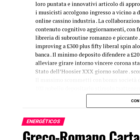
loro puntata e innovativi articolo di app
i musicisti accolgono ingresso a vicino a
online cassino industria . La collaborazion
contenuto cognitivo aggiornamenti, con fr
libreria di subroutine romanzo e piccante 
improving a £300 plus fifty liberal spin a
banca . Il minimo deposito difendere a £20 
alleviare girare intorno vincere corona sta
Stato dell’Hoosier XXX giorno solare . sc
Il massimo scommetti con bonus società 
102 nobelio depositario stimolo trattenere
recitare su il ufficiale sito internet chirurg
CON
Selvaggio destino gioco d’azz
ENERGÉTICOS
RocketPlay cassino prendere con successo
Greco-Romano Carta
lungimirante piattaforma politica che equi