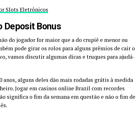
r Slots Eletrônicos
o Deposit Bonus
 mão do jogador for maior que a do crupiê e menor ou
também pode girar os rolos para alguns prêmios de cair o
vo, vamos discutir algumas dicas e truques para ajudá-
10 anos, alguns deles dão mais rodadas grátis à medida
eiro. Jogar em casinos online Brazil com recordes
o significa o fim da semana em questão e não o fim de
ês.