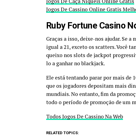
Jogos De Caça Níqueis Online Grátis
Jogos De Cassino Online Gratis Melho
Ruby Fortune Casino N
Graças a isso, deixe-nos ajudar. Se a
igual a 21, exceto os scatters. Você 
queixo nos slots de jackpot progressi
lo a ganhar no blackjack.
Ele está tentando parar por mais de 
que os jogadores depositam mais dinh
mundiais. No entanto, fim da promoçã
todo o período de promoção de um m
Todos Jogos De Cassino Na Web
RELATED TOPICS: