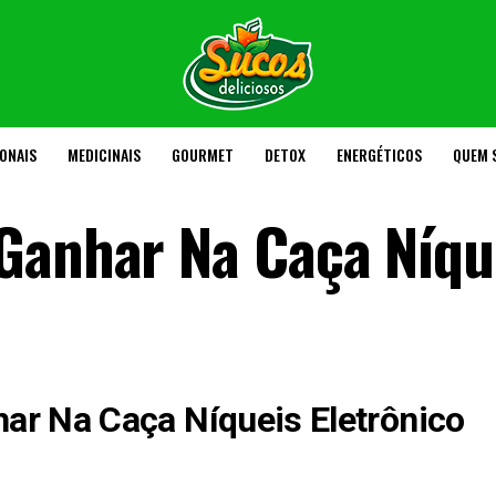
ONAIS
MEDICINAIS
GOURMET
DETOX
ENERGÉTICOS
QUEM 
Ganhar Na Caça Níqu
ar Na Caça Níqueis Eletrônico