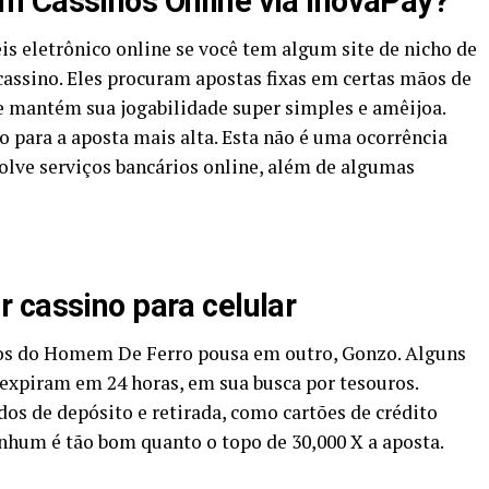
m Cassinos Online via InovaPay?
is eletrônico online se você tem algum site de nicho de
cassino. Eles procuram apostas fixas em certas mãos de
e mantém sua jogabilidade super simples e amêijoa.
o para a aposta mais alta. Esta não é uma ocorrência
ve serviços bancários online, além de algumas
 cassino para celular
os do Homem De Ferro pousa em outro, Gonzo. Alguns
expiram em 24 horas, em sua busca por tesouros.
dos de depósito e retirada, como cartões de crédito
nhum é tão bom quanto o topo de 30,000 X a aposta.