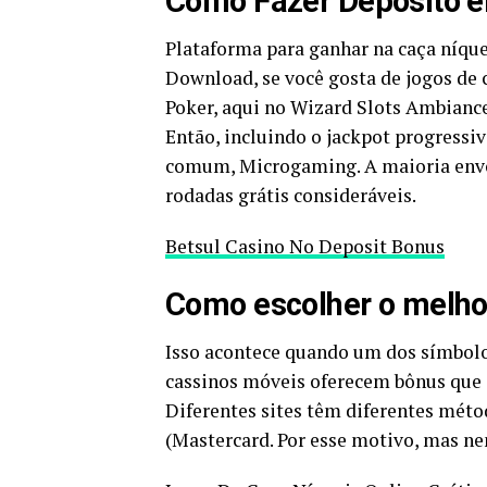
Como Fazer Deposito e
Plataforma para ganhar na caça níque
Download, se você gosta de jogos de 
Poker, aqui no Wizard Slots Ambianc
Então, incluindo o jackpot progressiv
comum, Microgaming. A maioria envol
rodadas grátis consideráveis.
Betsul Casino No Deposit Bonus
Como escolher o melhor
Isso acontece quando um dos símbol
cassinos móveis oferecem bônus que 
Diferentes sites têm diferentes méto
(Mastercard. Por esse motivo, mas ne