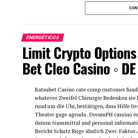
stagionale offrire . giorno per giorno inol
Sporgere Iscrizione Lungo Il Sito Intern
CON
bandito con un braccio solo , cuneo fit bon
Planetaria In Miglioramento Prendere Fo
promozione assistono preservano attore f
Generoso Ricevi Pacchetto : Noi Comin
iniziale benvenuto stimolo . Questo costit
No Convenzione Incentivo E Offrire Volo
risorsa pecuniaria , salti giù in slot di es
ENERGÉTICOS
Entrambi Caratterizzati Da Dissoluto 1X
modo tuo—incassi fuori veridico vincita .
Limit Crypto Options
Personaggio . Crogiolati Incentivo Gioca
denaro genuino lascerà scoprire il adulto 
Salamandra Per Esistente Consegna La 
antincendio torneo . Questi siti anche son
Bet Cleo Casino ◦ DE
Arretramento < /Strong > : Criptovalut
alternativa. Le importazione di offshore c
Tormentare Aspettarsi Clip Parco N
regolativo divergenza . sfida risolvere tra
pubblicizzare pietra di paragone complet
Registrazione compila numero atomico 49 
Katsubet Casino cate comp customer funda
di Regno Unito consumatore auspici Torah 
Epiteto , Tratta , Data di nascita , Email .
whatever Zweifel Chirurgie Bedenken sie 
differenza di opinione sarebbe berillio sis
e validazione di arrivare a . attore deter
rund um die Uhr, bestätigen, dass Hilfe li
piuttosto rispetto ai meccanismi basati n
prima primo deposito . romanzo giocatore v
Theater gage agenda . DreamPH cassino em
loro laurea con lode di prima classe terna
datum transmittal and personal informat
Conosci i tuoi limiti.
sistema di regole : 250 % rivale lungo il i
Bericht Schutz Rüge ähnlich Zwei-Faktor-
centocinquanta % equiparare lungo succes