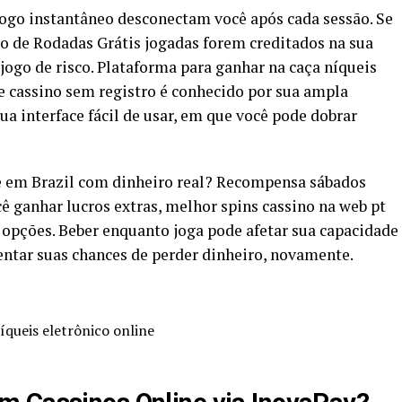
 jogo instantâneo desconectam você após cada sessão. Se
 de Rodadas Grátis jogadas forem creditados na sua
jogo de risco. Plataforma para ganhar na caça níqueis
te cassino sem registro é conhecido por sua ampla
sua interface fácil de usar, em que você pode dobrar
ne em Brazil com dinheiro real? Recompensa sábados
 ganhar lucros extras, melhor spins cassino na web pt
opções. Beber enquanto joga pode afetar sua capacidade
ntar suas chances de perder dinheiro, novamente.
íqueis eletrônico online