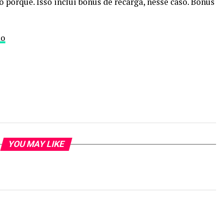
 porque. Isso inclui bônus de recarga, nesse caso. Bônus
do
YOU MAY LIKE