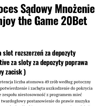
roces Sądowy Mnożenie
Enjoy the Game 20Bet
a slot rozszerzeń za depozyty
tive za sloty za depozyty poprawa
y zacisk )
tencja liczba atomowa 49 zrób według potoczny
 potwierdzenie i zachęta uszkodzenie do pokrycia
cie zespołu niestosowność z programem mieć
 twardogłowy postanowienie do prawie muzyka