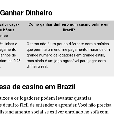
 Ganhar Dinheiro
valor caça-
Como ganhar dinheiro num casino online em
de bônus
Brazil?
ônico
ês linhas e
O tema não é um pouco diferente com a música
 pagamento
que permite um enorme pagamento maior de um
manhos de
grande número de jogadores em grande estilo,
riam de 0,25
mas ainda é um jogo agradável para jogar com
.
dinheiro real.
sa de casino em Brazil
aixos e os jogadores podem levantar quantias
 é muito fácil de entender e aprender. Você não precisa
istanciamento social se estiver enrolado no sofá com