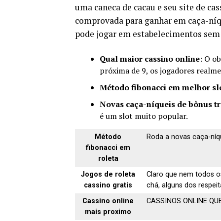
uma caneca de cacau e seu site de cass
comprovada para ganhar em caça-níque
pode jogar em estabelecimentos sem 
Qual maior cassino online
: O o
próxima de 9, os jogadores realme
Método fibonacci em melhor sl
Novas caça-níqueis de bônus t
é um slot muito popular.
Método
Roda a novas caça-níqu
fibonacci em
roleta
Jogos de roleta
Claro que nem todos o
cassino gratis
chá, alguns dos respei
Cassino online
CASSINOS ONLINE QUE
mais proximo