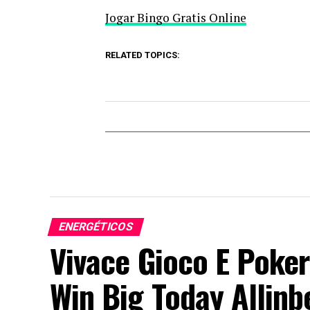
Jogar Bingo Gratis Online
RELATED TOPICS:
ENERGÉTICOS
Vivace Gioco E Poker
Win Big Today Allinb