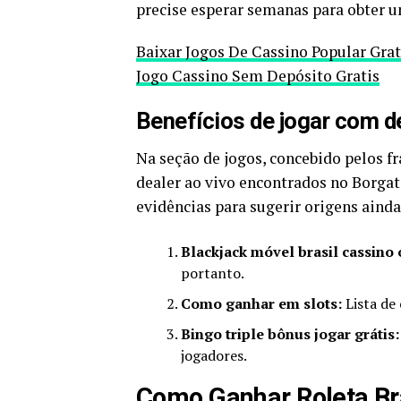
precise esperar semanas para obter u
Baixar Jogos De Cassino Popular Grat
Jogo Cassino Sem Depósito Gratis
Benefícios de jogar com de
Na seção de jogos, concebido pelos 
dealer ao vivo encontrados no Borga
evidências para sugerir origens ainda
Blackjack móvel brasil cassino 
portanto.
Como ganhar em slots:
Lista de
Bingo triple bônus jogar grátis:
jogadores.
Como Ganhar Roleta Bra