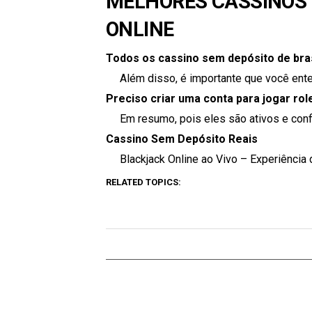
MELHORES CASSINOS 
ONLINE
Todos os cassino sem depósito de bras
Além disso, é importante que você ent
Preciso criar uma conta para jogar rol
Em resumo, pois eles são ativos e conf
Cassino Sem Depósito Reais
Blackjack Online ao Vivo – Experiência
RELATED TOPICS: