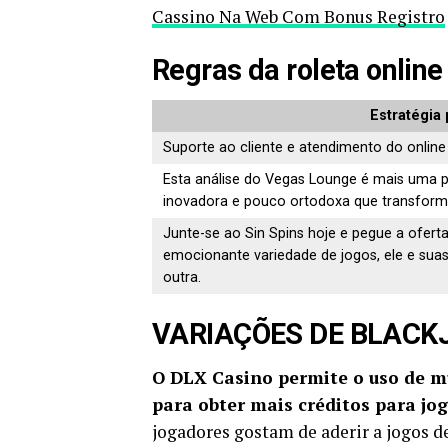
Cassino Na Web Com Bonus Registro
Regras da roleta online
Estratégia
Suporte ao cliente e atendimento do online
Esta análise do Vegas Lounge é mais uma 
inovadora e pouco ortodoxa que transfor
Junte-se ao Sin Spins hoje e pegue a ofer
emocionante variedade de jogos, ele e sua
outra.
VARIAÇÕES DE BLACK
O DLX Casino permite o uso de mu
para obter mais créditos para jo
jogadores gostam de aderir a jogos de