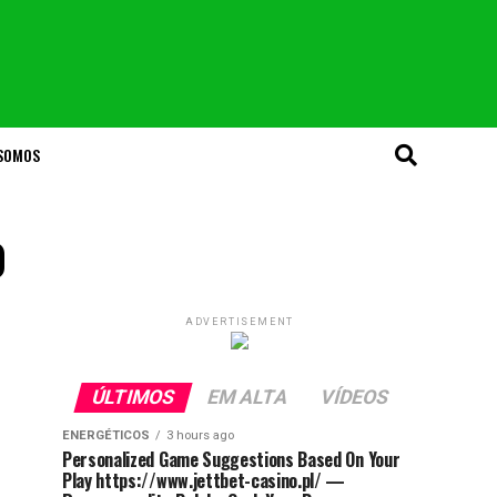
SOMOS
o
ADVERTISEMENT
ÚLTIMOS
EM ALTA
VÍDEOS
ENERGÉTICOS
3 hours ago
Personalized Game Suggestions Based On Your
Play https://www.jettbet-casino.pl/ —