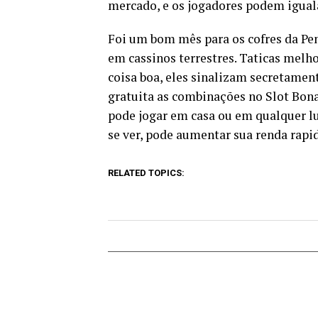
mercado, e os jogadores podem igual
Foi um bom mês para os cofres da Pe
em cassinos terrestres. Taticas melh
coisa boa, eles sinalizam secretament
gratuita as combinações no Slot Bona
pode jogar em casa ou em qualquer lu
se ver, pode aumentar sua renda rapi
RELATED TOPICS: