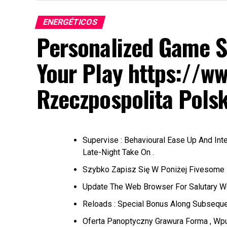
ENERGÉTICOS
Personalized Game 
Your Play https://ww
Rzeczpospolita Pols
Supervise : Behavioural Ease Up And Inte
Late-Night Take On .
Szybko Zapisz Się W Poniżej Fivesome 
Update The Web Browser For Salutary 
Reloads : Special Bonus Along Subseque
Oferta Panoptyczny Grawura Forma , Wp