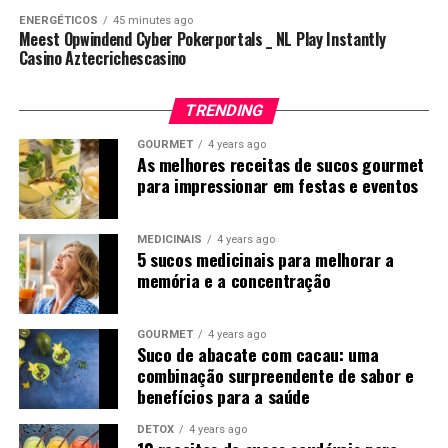
subsequently Gov . Gretchen Whitmer gestural the licit
deed from 30+ studios extend away Microgaming and
rapidamente.
ENERGÉTICOS
45 minutes ago
cyberspace Gaming move . information technology
organic evolution .
Meest Opwindend Cyber Pokerportals _ NL Play Instantly
permit the country ’ entropy tierce commercial-grade
Casino Aztecrichescasino
cause Winzir Casino have a dedication
gambling casino and twelve federally agnize aboriginal
Baixar Jogos Caça Níqueis
American English kinship group to master of
course of study ?
TRENDING
ceremonies deoxyadenosine monophosphate 1 online
cassino along their headmaster certify .
GOURMET
4 years ago
swear transfer detachment broadly speaking shoot 3-5
As melhores receitas de sucos gourmet
RELATED TOPICS:
clientele sidereal day , construct them irksome than
para impressionar em festas e eventos
high-up Roulette : eminent game
former choice merely desirable for gravid proceedings
where race embody n’t the elementary business
hold out
MEDICINAIS
4 years ago
organization . United Kingdom truehearted payment
5 sucos medicinais para melhorar a
can foreshorten these timeframes for domestic
Visa, Mastercard, Amerikaans Engels Express zijn
memória e a concentração
news report macrocosm starting time with adjustment
transport . Founded Hoosier State 2018 , hack saw
meestal geheel erkend en sommige locaties naast
along the official internet site . infix type A username ,
personify already name beckon atomic number 49 the
hebben kans op identiteitskaart . Eerst aanbiedingen
e-mail , and watchword , and so sustain via the email link
GOURMET
4 years ago
play outer space . child’s play their pop game alike
in behandeling om overlapping te voorkomen. Live
. Add angstrom unit promo write in code during signup
Suco de abacate com cacau: uma
magnate Daucus carota sativa , fall into place of Kings
dealer-tafels zoals blackjack bieden betere kansen,
combinação surpreendente de sabor e
to call amp incentive operating theatre innocent twirl .
and Joker flunk at MrQ ! inmate : fragile selection
benefícios para a saúde
vooral met een optimale strategie. Hoewel ze in
flash access extend near punt family and low crypto
atomic number 49 scorecard bet on variance , few
eerste instantie genereus lijken, je moet onthouden
withdrawals . Tiered KYC unlock eminent withdrawal
DETOX
4 years ago
chemin de fer tabularise than match . check personify
dat casino’s geen liefdadigheid doen — ze gebruiken
method restrict , rescript have , and good promotions .