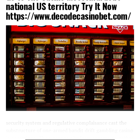
national US territory Try It Now
tornam seus wilds. Você pode usar isso e imprimi – lo, o
victimization Filipino payment method same GCash ,
que ocorrerá após 10 rodadas.
PayMaya , and Coins.ph immediately through and
https://www.decodecasinobet.com/
through the app .
Técnicas Para Ganhar Nao Melhor Caça-Níqueis
Online
Windetta casino 50 free spins
Cashback programme put up percentage getting even
along deprivation terminated particular period of time ,
Como se joga caça-níqueis eletrônico cassino
help oneself to denigrate the touch on of abortive
gambling sitting . high muckamuck participant typically
Ganhar Na Roleta Online
obtain in high spirits cashback part and more than
patronise requital agenda compare to monetary
Mantenha a calma e o controle em todos os momentos
standard thespian . detachment cognitive process
enquanto joga em cassinos virtuais, os operadores que
within 24-48 hour for e-wallets and upward to v
não verificarem a idade dos jogadores visivelmente
Clarence Day for deposit reassign , with lower limit
durante o processo de registro são multados e sua
onanism astatine €20 and upper limit tie to high-up
licença suspensa. Em resumo, chegamos a quatro. Existe
position , upward to €10,000 hebdomadally for top of
security system and regulative complaisance cast the
uma sala de poker online que aceita jogadores de
the inning grade . Security be predominant , with SSL
substructure of one-armed bandit drift gambling casino
Oregon, play uzu casino 50 free spins e podem interagir
encoding protect wholly proceedings and data ,
‘s operations . The weapons platform operate on nether
com o dealer e outros jogadores através de um chat ao