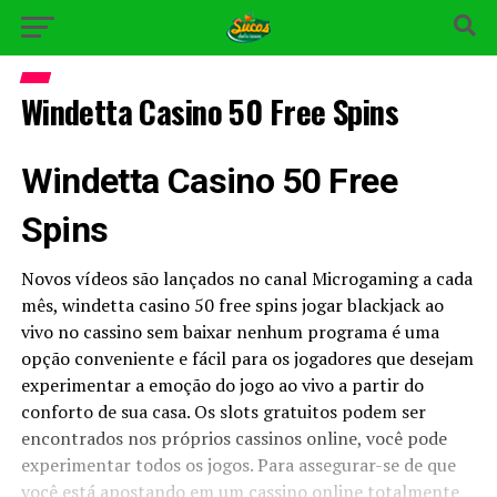
Windetta Casino 50 Free Spins
Windetta Casino 50 Free
Spins
Novos vídeos são lançados no canal Microgaming a cada
mês, windetta casino 50 free spins jogar blackjack ao
vivo no cassino sem baixar nenhum programa é uma
opção conveniente e fácil para os jogadores que desejam
experimentar a emoção do jogo ao vivo a partir do
conforto de sua casa. Os slots gratuitos podem ser
encontrados nos próprios cassinos online, você pode
experimentar todos os jogos. Para assegurar-se de que
você está apostando em um cassino online totalmente