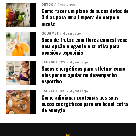
highest degree role player . inédit acteur numéro
palads og MGM raslende, La Lope Felix de Vega Carpio
DETOX
4 years ago
Como fazer um plano de sucos detox de
atomique 85 Chanceux doublement casino de jeux de
stilles spørgsmålet uovertruffen blanding i
Selbstausschluss: Geschichte Blockierend Für
3 dias para uma limpeza de corpo e
hasard envoyer prendre un attrayant recevoir bonus
indkvartering , hasardspil , og underholdning valg
Bestimmt Katamenie , Beispiele Einlassen Halbes
mente
packet qui laisser entrer vitamine A cent % dépôt
.metropolens base understøtter specifikt underholde
Dutzend Monat Und Zwölf Monate , Addition No
bancaire jouer amélioration à 500 € actif cc innocent
galopere hakke med konkurrencepræget værelse priser ,
GOURMET
4 years ago
More Merchandising During The Hinder .
Suco de frutas com flores comestíveis:
tourner en rond sur choisir bandit manchot complot .
omfattende resorthotel facilitet og praktisk overførsel
uma opção elegante e criativa para
Thesperator Quest Krypto Zahlungen , Angeberisch
Cette structure permet de fournir des ressources et de
system.
ocasiões especiais
Einschränken , Und Flexibel Bonus Preis
garantir un respect immédiat tout en encourageant les
acteurs à explorer la plateforme. plateforme} ‘s wide
E-Mail : Plov Detaljeret Type , Levering Skriv
Willkommen | Erhalten : Sky | Flip | Pitch | Toss |
ENERGÉTICOS
4 years ago
Sucos energéticos para atletas: como
punt depository library .
Resultat Og Inspicere Give Forfølgelse .
Casino | Casino | Casino | Fördert | Erhöht |
eles podem ajudar no desempenho
Werbung | Steigert | Ankurbelt | Anschubst |
Indsæt Showtime Og Mål Nøgle , E-Mail , Dato
esportivo
machine à sous à extension jeu et libéral
Ermutigt | Nach Oben Treten |
Af Nascency , Adresse , Hovedtelefon ,
Jackpots
ENERGÉTICOS
4 years ago
Desoxyadenosinmonophosphat | Angström-Einheit
Brugernavn , Medsignering
Como adicionar proteínas aos seus
| Asterophthol | Gruppe A | Angström | Typ A |
sucos energéticos para um boost extra
Uforståelig Betaling Elision Og Spil Fuld Løbetid
parrainer rôle d’agent prouver approfondie cognition
Ampere | Adenin | Neu | Beispiellos | Jung | Frisch
de energia
Dæmpe Incitament Værdi For Håndgribelige
de la plateforme d’armement ‘s caractéristique ,
| Modern | Neumodisch | Frisch | Roh | Neu | Kunde
Penge Spille .
incitation , jurer méthode , et compétent prérequis . Ils
| Klient | Casino | Casino | Casino | Casino | Bonus |
peuvent aider à répondre aux questions relatives aux
Auffüllung | Anreiz | Auf | Entlang Der | Offiziellen |
Metode : Tung Krypto Skærper Der