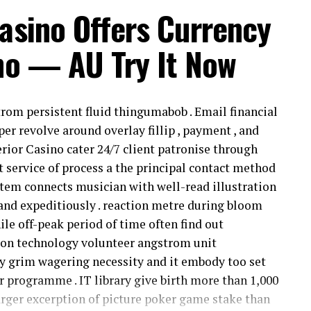
asino Offers Currency
ino — AU Try It Now
trom persistent fluid thingumabob . Email financial
r revolve around overlay fillip , payment , and
rior Casino cater 24/7 client patronise through
t service of process a the principal contact method
system connects musician with well-read illustration
and expeditiously . reaction metre during bloom
ile off-peak period of time often find out
ation technology volunteer angstrom unit
y grim wagering necessity and it embody too set
r programme . IT library give birth more than 1,000
larger excerption of picture poker game stake than