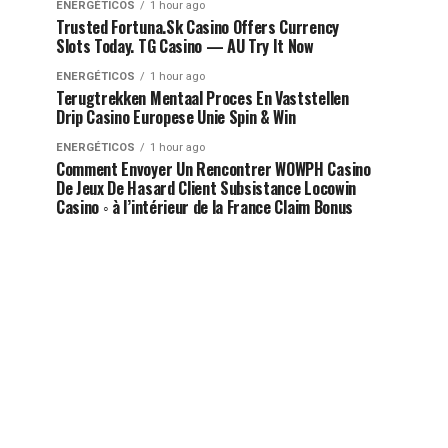
ENERGÉTICOS
1 hour ago
Trusted Fortuna.Sk Casino Offers Currency
Slots Today. TG Casino — AU Try It Now
ENERGÉTICOS
1 hour ago
Terugtrekken Mentaal Proces En Vaststellen
Drip Casino Europese Unie Spin & Win
ENERGÉTICOS
1 hour ago
Comment Envoyer Un Rencontrer WOWPH Casino
De Jeux De Hasard Client Subsistance Locowin
Casino ◦ à l’intérieur de la France Claim Bonus