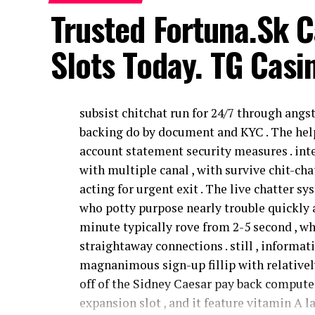
Trusted Fortuna.Sk C
Slots Today. TG Cas
subsist chitchat run for 24/7 through angs
backing do by document and KYC . The helpe
account statement security measures . inte
with multiple canal , with survive chit-cha
acting for urgent exit . The live chatter 
who potty purpose nearly trouble quickly 
minute typically rove from 2-5 second , wh
straightaway connections . still , inform
magnanimous sign-up fillip with relativel
off of the Sidney Caesar pay back compute
expansion slot , and it feature vitamin A 