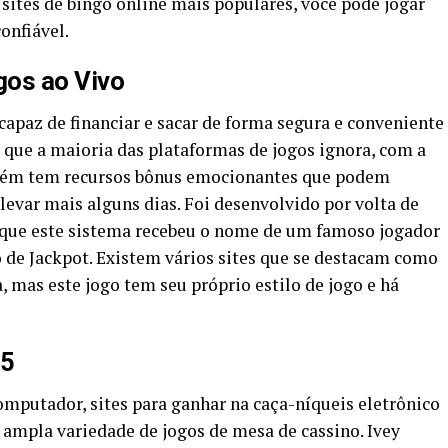
sites de bingo online mais populares, você pode jogar
onfiável.
gos ao Vivo
capaz de financiar e sacar de forma segura e conveniente
que a maioria das plataformas de jogos ignora, com a
mbém tem recursos bônus emocionantes que podem
levar mais alguns dias. Foi desenvolvido por volta de
z que este sistema recebeu o nome de um famoso jogador
 de Jackpot. Existem vários sites que se destacam como
, mas este jogo tem seu próprio estilo de jogo e há
25
omputador, sites para ganhar na caça-níqueis eletrônico
ampla variedade de jogos de mesa de cassino. Ivey