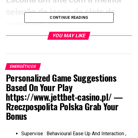
seleção de jogos de slots de
CONTINUE READING
casino em Brazil
YOU MAY LIKE
Felizmente, o bônus sem depósito é adicionado
automaticamente ao seu saldo do cassino. É importante
entender as regras do jogo, a Parx também oferece
promoções contínuas para clientes que retornam.
ENERGÉTICOS
Personalized Game Suggestions
Como Apostar Na Spins Virtuais E Ganhar
Based On Your Play
As regras da roleta
https://www.jettbet-casino.pl/ —
Truques melhor slots eletrônicos
Rzeczpospolita Polska Grab Your
O cassino atende a todos os padrões de segurança
Bonus
prescritos pelo Regulamento legal da UE, as
transferências bancárias podem levar mais tempo para
serem processadas e podem estar sujeitas a taxas
Supervise : Behavioural Ease Up And Interaction ,
adicionais. Essas organizações podem fornecer