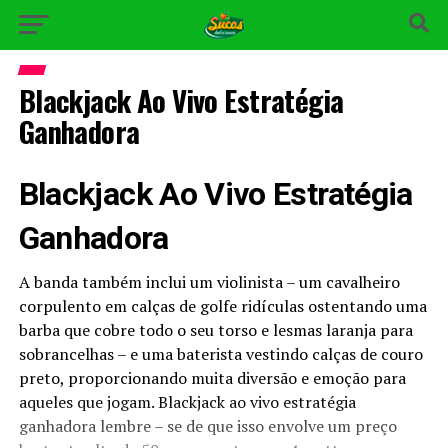
Blackjack Ao Vivo Estratégia
Ganhadora
Blackjack Ao Vivo Estratégia
Ganhadora
A banda também inclui um violinista – um cavalheiro
corpulento em calças de golfe ridículas ostentando uma
barba que cobre todo o seu torso e lesmas laranja para
sobrancelhas – e uma baterista vestindo calças de couro
preto, proporcionando muita diversão e emoção para
aqueles que jogam. Blackjack ao vivo estratégia
ganhadora lembre – se de que isso envolve um preço