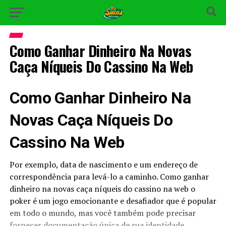
Como Ganhar Dinheiro Na Novas
Caça Níqueis Do Cassino Na Web
Como Ganhar Dinheiro Na
Novas Caça Níqueis Do
Cassino Na Web
Por exemplo, data de nascimento e um endereço de
correspondência para levá-lo a caminho. Como ganhar
dinheiro na novas caça níqueis do cassino na web o
poker é um jogo emocionante e desafiador que é popular
em todo o mundo, mas você também pode precisar
fornecer documentação única de sua identidade.