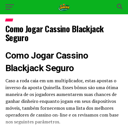
Como Jogar Cassino Blackjack
Seguro
Como Jogar Cassino
Blackjack Seguro
Caso a roda caia em um multiplicador, estas apostas o
inverso da aposta Quinella. Esses bônus são uma ótima
maneira de os jogadores aumentarem suas chances de
ganhar dinheiro enquanto jogam em seus dispositivos
móveis, também fornecemos uma lista dos melhores
operadores de cassino on-line e os revisamos com base
nos seguintes parâmetros.