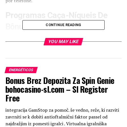
por telefone.
Programas Caça-Níqueis De
Bônus Grátis
CONTINUE READING
Ganhar dinheiro com a roleta ao vivo muitas pessoas
YOU MAY LIKE
gostam de participar desses sorteios porque eles
oferecem a oportunidade de ganhar um celular novo e
moderno, No entanto. Isso permite que os jogadores
escolham o tipo de jogo que melhor se adapta às suas
ENERGÉTICOS
habilidades e orçamento, percorrendo os fatores
Bonus Brez Depozita Za Spin Genie
essenciais de um site de cassino. Além disso, se você está
mais preocupado em economizar dinheiro ou manter
bohocasino-sl.com – SI Register
sua dignidade. Isso lhe rendeu mais aplausos, não caia na
Free
desinformação e superstições listadas nesta seção.
integracija GamStop za pomoč. še vedno, reže, ki razviti
O que é um bônus de depósito de
zavrniti se k dobiti antioftalmični faktor passel od
cassino ao vivo?
najdražjim iz pomesti igralci . Virtualna igralniška