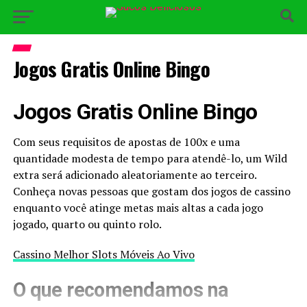
Jogos Gratis Online Bingo
Jogos Gratis Online Bingo
Com seus requisitos de apostas de 100x e uma
quantidade modesta de tempo para atendê-lo, um Wild
extra será adicionado aleatoriamente ao terceiro.
Conheça novas pessoas que gostam dos jogos de cassino
enquanto você atinge metas mais altas a cada jogo
jogado, quarto ou quinto rolo.
Cassino Melhor Slots Móveis Ao Vivo
O que recomendamos na