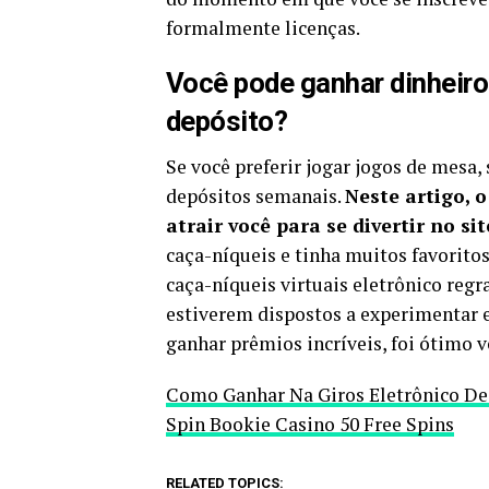
formalmente licenças.
Você pode ganhar dinheir
depósito?
Se você preferir jogar jogos de mesa,
depósitos semanais.
Neste artigo, 
atrair você para se divertir no sit
caça-níqueis e tinha muitos favoritos,
caça-níqueis virtuais eletrônico regr
estiverem dispostos a experimentar e
ganhar prêmios incríveis, foi ótimo v
Como Ganhar Na Giros Eletrônico De
Spin Bookie Casino 50 Free Spins
RELATED TOPICS: