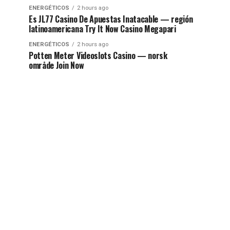
ENERGÉTICOS
2 hours ago
Es JL77 Casino De Apuestas Inatacable — región
latinoamericana Try It Now Casino Megapari
ENERGÉTICOS
2 hours ago
Potten Meter Videoslots Casino — norsk
område Join Now