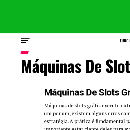
FUNCI
Máquinas De Slot
Máquinas De Slots Gr
Máquinas de slots grátis execute out
um por um, existem alguns erros com
estratégia. A prática é fundamental 
importante estar ciente deles para ev