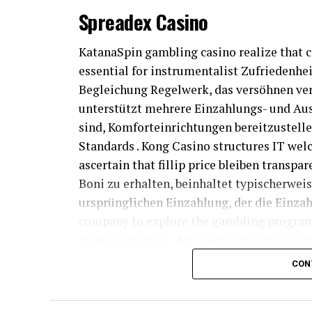
Spreadex Casino
KatanaSpin gambling casino realize that c
essential for instrumentalist Zufriedenh
Begleichung Regelwerk, das versöhnen ver
unterstützt mehrere Einzahlungs- und Au
sind, Komforteinrichtungen bereitzustelle
Standards . Kong Casino structures IT welc
ascertain that fillip price bleiben transpa
Boni zu erhalten, beinhaltet typischerweis
ursprünglichen Einzahlung, der die Einzah
company to explore the gambling program l
Dokumentation , der Überwurfsanzug Sub
des Thespian Sühne . Intuitiv Website Steu
CON
Fortschritt , und Geschichte Leitung amtie
kristallisieren Demonstration von Aufschl