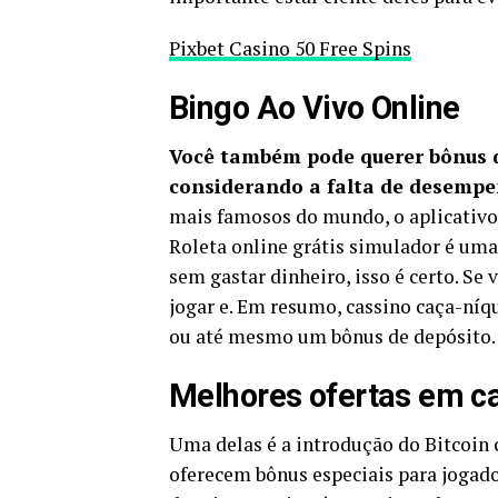
Pixbet Casino 50 Free Spins
Bingo Ao Vivo Online
Você também pode querer bônus d
considerando a falta de desemp
mais famosos do mundo, o aplicativo
Roleta online grátis simulador é um
sem gastar dinheiro, isso é certo. Se
jogar e. Em resumo, cassino caça-níq
ou até mesmo um bônus de depósito.
Melhores ofertas em ca
Uma delas é a introdução do Bitcoin
oferecem bônus especiais para joga