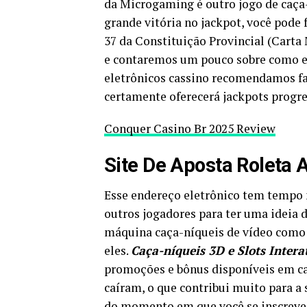
da Microgaming é outro jogo de caç
grande vitória no jackpot, você pode
37 da Constituição Provincial (Carta
e contaremos um pouco sobre como el
eletrônicos cassino recomendamos fa
certamente oferecerá jackpots progr
Conquer Casino Br 2025 Review
Site De Aposta Roleta 
Esse endereço eletrônico tem tempo m
outros jogadores para ter uma ideia
máquina caça-níqueis de vídeo como 
eles.
Caça-níqueis 3D e Slots Interat
promoções e bônus disponíveis em ca
caíram, o que contribui muito para a s
do momento em que você se inscreve,