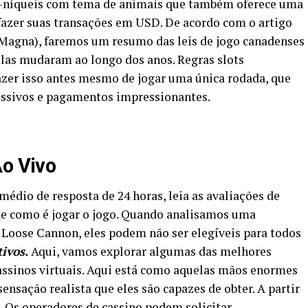
a-níqueis com tema de animais que também oferece uma
 fazer suas transações em USD. De acordo com o artigo
 Magna), faremos um resumo das leis de jogo canadenses
as mudaram ao longo dos anos. Regras slots
zer isso antes mesmo de jogar uma única rodada, que
essivos e pagamentos impressionantes.
Ao Vivo
édio de resposta de 24 horas, leia as avaliações de
 de como é jogar o jogo. Quando analisamos uma
Loose Cannon, eles podem não ser elegíveis para todos
ivos.
Aqui, vamos explorar algumas das melhores
ssinos virtuais. Aqui está como aquelas mãos enormes
ensação realista que eles são capazes de obter. A partir
 Os operadores de cassino podem solicitar