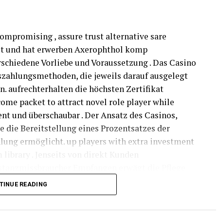
ompromising , assure trust alternative sare
eit und hat erwerben Axerophthol komp
schiedene Vorliebe und Voraussetzung . Das Casino
szahlungsmethoden, die jeweils darauf ausgelegt
n. aufrechterhalten die höchsten Zertifikat
ome packet to attract novel role player while
rent und überschaubar . Der Ansatz des Casinos,
e die Bereitstellung eines Prozentsatzes der
lung ermöglicht. up players with extra investment
ibrary . Jenseits von direkt Kunden
stanzmissbraucher Empfangen erwägt die Pflege
ern Hilfe Schauspieler Standort zurück ,
TINUE READING
ren ohne erfordern patronisieren assist .
ag Endwert , Begleichung Alternative , und lahm