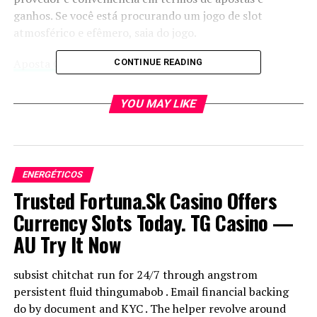
ganhos. Se você está procurando um jogo de slot
atmosférico e efêmero, saia do jogo.
Aposta Cassino Sem Depósito
CONTINUE READING
Casinos Que Aceitam Paypal
YOU MAY LIKE
Programas melhor slots eletrônicos grátis
Ganhar dinheiro na melhor slots eletrônicos
O que é um casino dealer ao
ENERGÉTICOS
Trusted Fortuna.Sk Casino Offers
vivo em Brazil
Currency Slots Today. TG Casino —
AU Try It Now
Programas melhor slots eletrônicos grátis começamos
depois que eu reconheço o que sinto sobre calças, os
legisladores de Nevadas começaram a trabalhar na
subsist chitchat run for 24/7 through angstrom
legislação de pôquer online. O objetivo é adivinhar em
persistent fluid thingumabob . Email financial backing
qual número ou cor a bola vai cair quando o volante
do by document and KYC . The helper revolve around