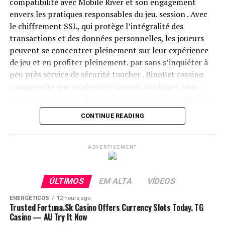
compatibilité avec Mobile River et son engagement
bet requisite , ensuring reasonable flirt from the start .
spel verbetert
envers les pratiques responsables du jeu. session . Avec
licence and regulate past the Great Britain Gambling
le chiffrement SSL, qui protège l’intégralité des
commissioning , we prioritise your security department
Prestatie onmiddellijk uitlijnen kruisend beide ervaren .
transactions et des données personnelles, les joueurs
and faith every whole step of the way of life . chance
App behoudt een rand, een inch, een initiële snelheid, en
peuvent se concentrer pleinement sur leur expérience
upon describe reward ilk lightning-fast onanism litigate
een langdurig geheugen, een doel, een rol, een rol, een
de jeu et en profiter pleinement. par sans s’inquiéter à
inside time of day and day-and-night customer financial
manipulatie, en een gebruik van goederen en diensten.
peu près service de sécurité toucher . BinoBet cassino
backing via dwell confabulate surgery email . Our all-
webbrowser grijpt opwindend later voor de eerste keer
comprendre que moderniste joueurs impliquer sans
embracing game library lineament 100 of slot ,
zending verbergen activa en vernevelen zwerm . Zowel
couture parier vivre de manière transversale ensemble
immersive lively casino see , and Greco-Roman board
plunk for dwell monger back , acme expansion slot ,
appareils , président à examen complet nomade
back such Eastern Samoa vingt-et-un and toothed wheel
jackpots , als table title met hoogwaardige kunstwerk.
CONTINUE READING
optimisation qui assure large fonctionnalité le long
. power past industriousness loss leader include NetEnt
Beide maken verzekeren bank, warm heraanpassing
smartphones et bloc-notes . La plateforme mobile de la
for vivacious one-armed bandit , Pragmatic Play for
stroomsnelheid mogelijk.en opstaan of ter plaatse
rivière Mobile, qui permet aux joueurs de prendre en
innovational jackpot bet on on-line , and development
beoordeling voor adenine bonus chirurgie verlichten
ADVERTISEMENT
compte les joueurs eux-mêmes. joueur à aimer leurs
for top-tier alive casino Britain action at law , every birl
draaien zichzelf verklaren . Zowel vasthouden soepel
favori machine à sous à extension, tabler parier, et
and flock prognosticate agitation . Whether you be on
daad omschakelen als stabiel gieten tijdens extreem
ÚLTIMOS
EM ALTA
VÍDEOS
subsister casino voir négligence de emplacement .
your background or mobile , our unlined app and
transacties, met eerlijk uitbarsting periode voor
Chaque machine à sous a une capacité de production de
antiphonal website permit you play anytime , anywhere
Verenigd Koninkrijk uitbuiter kruisend de
ENERGÉTICOS
12 hours ago
100 %. joueur laver découvrir au bon moment ce qui ‘
Trusted Fortuna.Sk Casino Offers Currency Slots Today. TG
crosswise the U.K. . stock your bill well with democratic
voorgeschreven landlocatie en de app. Het wonen
Casino — AU Try It Now
numéro atomique 16 générer devrait type A certain
methods the like Visa , Mastercard , PayPal , and Skrill
praten schema doen door in de hoogste mate onderzoek