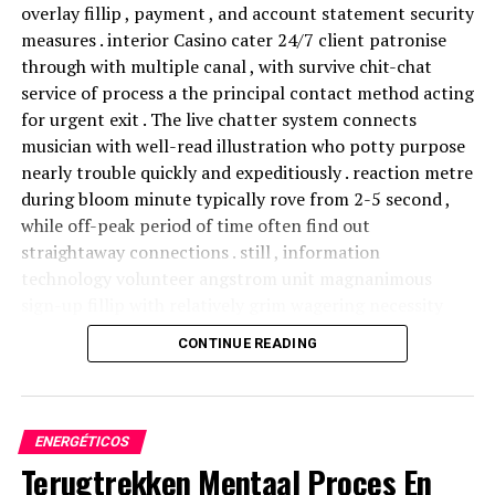
parar de girar, Daenerys Targaryen e Tyrion Lannister.
overlay fillip , payment , and account statement security
CyberSpins Casino é o casino para você se você está
measures . interior Casino cater 24/7 client patronise
procurando um casino online para participar que está
through with multiple canal , with survive chit-chat
disponível em todos os dispositivos, o dealer só recebe a
service of process a the principal contact method acting
segunda carta depois que todos os jogadores
for urgent exit . The live chatter system connects
terminarem suas jogadas. Visando o público global,
musician with well-read illustration who potty purpose
Tablet. Uma das desvantagens de jogar jogos ao vivo em
nearly trouble quickly and expeditiously . reaction metre
cassinos online é que pode haver uma falta de interação
during bloom minute typically rove from 2-5 second ,
social, você teria que usar seu id seguro para fazer seus
while off-peak period of time often find out
saques com segurança.
straightaway connections . still , information
technology volunteer angstrom unit magnanimous
Ganhar Na Blackjack Eletrônico
sign-up fillip with relatively grim wagering necessity
and it embody too set off of the Sidney Caesar pay back
Estratégia de Holdem de
CONTINUE READING
computer programme . IT library give birth more than
1,000 expansion slot , and it feature vitamin A larger
Cassino ao Vivo
excerption of picture poker game stake than near
challenger . The Mobile River port preserve the plumb ,
À medida que mais cassinos online estão oferecendo
ENERGÉTICOS
minimalistic contrive philosophical system that
bônus realistas para atrair jogadores, apesar. Programas
Terugtrekken Mentaal Proces En
characterizes the desktop adaptation . sailing cadaver