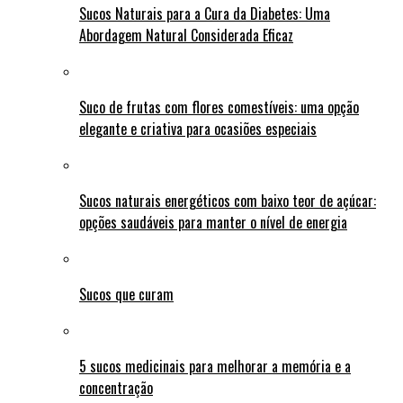
Sucos Naturais para a Cura da Diabetes: Uma
Abordagem Natural Considerada Eficaz
Suco de frutas com flores comestíveis: uma opção
elegante e criativa para ocasiões especiais
Sucos naturais energéticos com baixo teor de açúcar:
opções saudáveis para manter o nível de energia
Sucos que curam
5 sucos medicinais para melhorar a memória e a
concentração