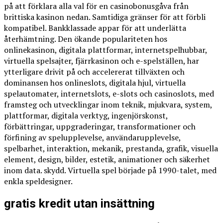
på att förklara alla val för en casinobonusgåva från
brittiska kasinon nedan. Samtidiga gränser för att förbli
kompatibel. Bankklassade appar för att underlätta
återhämtning. Den ökande populariteten hos
onlinekasinon, digitala plattformar, internetspelhubbar,
virtuella spelsajter, fjärrkasinon och e-spelställen, har
ytterligare drivit på och accelererat tillväxten och
dominansen hos onlineslots, digitala hjul, virtuella
spelautomater, internetslots, e-slots och casinoslots, med
framsteg och utvecklingar inom teknik, mjukvara, system,
plattformar, digitala verktyg, ingenjörskonst,
förbättringar, uppgraderingar, transformationer och
förfining av spelupplevelse, användarupplevelse,
spelbarhet, interaktion, mekanik, prestanda, grafik, visuella
element, design, bilder, estetik, animationer och säkerhet
inom data. skydd. Virtuella spel började på 1990-talet, med
enkla speldesigner.
gratis kredit utan insättning