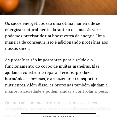
Os sucos energéticos são uma ótima maneira de se
energizar naturalmente durante o dia, mas às vezes
podemos precisar de um boost extra de energia. Uma
maneira de conseguir isso é adicionando proteínas aos
nossos sucos.
As proteínas são importantes para a saúde e o
funcionamento do corpo de muitas maneiras. Elas
ajudam a construir e reparar tecidos, produzir
hormônios e enzimas, e armazenar e transportar
nutrientes. Além disso, as proteínas também ajudam a
manter a saciedade e podem ajudar a controlar o peso.
Quando adicionamos proteínas aos nossos sucos
energéticos, podemos aproveitar todos esses benefícios
e ainda nos manter energizados durante o dia. Aqui