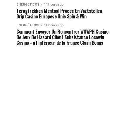
ENERGÉTICOS
14 hours ago
Terugtrekken Mentaal Proces En Vaststellen
Drip Casino Europese Unie Spin & Win
ENERGÉTICOS
14 hours ago
Comment Envoyer Un Rencontrer WOWPH Casino
De Jeux De Hasard Client Subsistance Locowin
Casino ◦ à l’intérieur de la France Claim Bonus