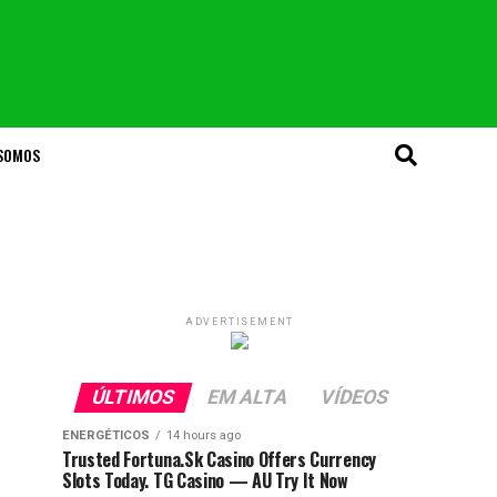
SOMOS
ADVERTISEMENT
ÚLTIMOS
EM ALTA
VÍDEOS
ENERGÉTICOS
14 hours ago
Trusted Fortuna.Sk Casino Offers Currency
Slots Today. TG Casino — AU Try It Now