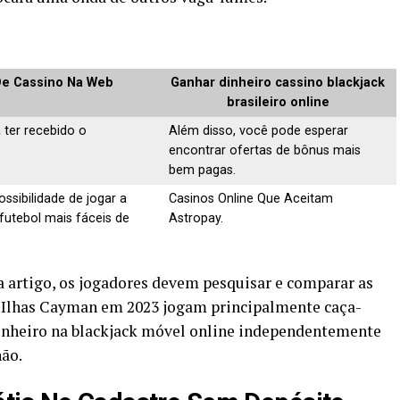
De Cassino Na Web
Ganhar dinheiro cassino blackjack
brasileiro online
 ter recebido o
Além disso, você pode esperar
encontrar ofertas de bônus mais
bem pagas.
ssibilidade de jogar a
Casinos Online Que Aceitam
utebol mais fáceis de
Astropay.
a artigo, os jogadores devem pesquisar e comparar as
s Ilhas Cayman em 2023 jogam principalmente caça-
inheiro na blackjack móvel online independentemente
não.