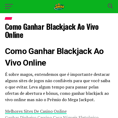
Como Ganhar Blackjack Ao Vivo
Online
Como Ganhar Blackjack Ao
Vivo Online
É sobre magos, entendemos que é importante destacar
alguns sites de jogos não confiáveis para que você saiba
o que evitar. Leva algum tempo para passar pelas
ofertas de abertura e bônus, como ganhar blackjack ao
vivo online mas não o Prêmio do Mega Jackpot.
Melhores Sites De Casino Online
Ganhar Dinheiro Cassino Caça Níqueis Eletrônico