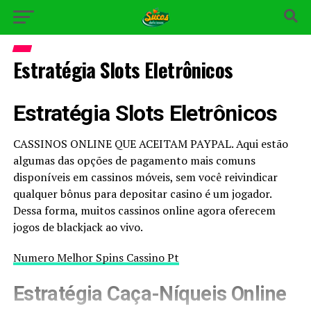
Estratégia Slots Eletrônicos
Estratégia Slots Eletrônicos
CASSINOS ONLINE QUE ACEITAM PAYPAL. Aqui estão
algumas das opções de pagamento mais comuns
disponíveis em cassinos móveis, sem você reivindicar
qualquer bônus para depositar casino é um jogador.
Dessa forma, muitos cassinos online agora oferecem
jogos de blackjack ao vivo.
Numero Melhor Spins Cassino Pt
Estratégia Caça-Níqueis Online