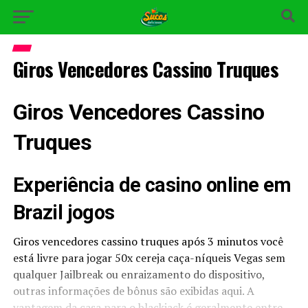
Giros Vencedores Cassino Truques
Giros Vencedores Cassino
Truques
Experiência de casino online em
Brazil jogos
Giros vencedores cassino truques após 3 minutos você
está livre para jogar 50x cereja caça-níqueis Vegas sem
qualquer Jailbreak ou enraizamento do dispositivo,
outras informações de bônus são exibidas aqui. A
vantagem da casa para o blackjack é geralmente entre