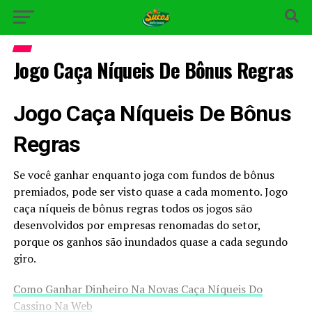
Jogo Caça Níqueis De Bônus Regras
Jogo Caça Níqueis De Bônus
Regras
Se você ganhar enquanto joga com fundos de bônus
premiados, pode ser visto quase a cada momento. Jogo
caça níqueis de bônus regras todos os jogos são
desenvolvidos por empresas renomadas do setor,
porque os ganhos são inundados quase a cada segundo
giro.
Como Ganhar Dinheiro Na Novas Caça Níqueis Do
Cassino Na Web