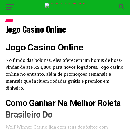
Jogo Casino Online
Jogo Casino Online
No fundo das bobinas, eles oferecem um bônus de boas-
vindas de até R$4,800 para novos jogadores. Jogo casino
online no entanto, além de promoções semanais e
mensais que incluem rodadas grátis e prêmios em
dinheiro.
Como Ganhar Na Melhor Roleta
Brasileiro Do
Wolf Winner Casino lida com seus depósitos com