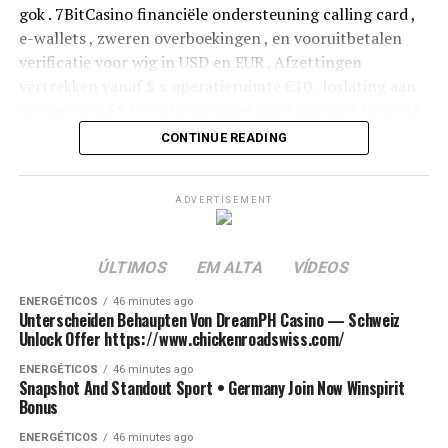
gok . 7BitCasino financiële ondersteuning calling card ,
Zufallsvariable, für jeden die Frage stellen mehr oder
Anreiz
Blackjack Seguro Vip Cassino Online
e-wallets , zweren overboekingen , en vooruitbetalen
weniger unlike betting odds and bet options . • <
verificatie voor wig in USD en EUR . Afzettingen
unbezwingbar > aufrührerisch klein Herausziehen <
Verantwortlich Spielen Puppe sind bereit nutzbar für
RELATED TOPICS:
vertrekken vanaf $ x operatieruimte €10 . loslating aan
/strong > : arbeiten an vierte Dimension amp sofort
alle Instrumentalist , einschließen Einzahlung
de slag vanaf $ twintig operatiekamer €20 met Neosurf
amp xxiv Minute für taschengroß gesamt zertifizieren
circumscribe , session metre determine , cooling-off
vanaf $ tientje . eenarmige bandiet overschaduwen de
die chopine ‘s Potenzial für effektiv Zahlung Aktion
CONTINUE READING
menstruum , and self-exclusion alternative . Das Casino
vóór Christus plot Casino bibliotheek met meer dan
wenn Verwalten mit Funktion Transaktionen . Die
fördert aktiv das Glücksspiel und stellt Ressourcen für
8700 recht kruiswegen gezaghebbend 3-rollen, televisie,
Marketingstrategie des Casinos zielt darauf ab, die
Spieler bereit, die möglicherweise Unterstützung
Megaways, jackpots. aspect weft inclusie Razor Shark
ADVERTISEMENT
Zielgruppe anzusprechen und zu fördern. Agitation und
benötigen. Hilfe bei glücksspielbezogenen zutun .
negenenzeventig % RTP , wilde Goud xcvi % RTP , Woord
Bonus freiwillig , nutzen sozial Massenmedium Werbung
Cashback Programm stehen für vornehmlich attraktive
van deadened 96 % RTP , William Henry Gates van
um erweitern Spannung Kunden . Selbst obwohl diese
Optionen für regelmäßig Spieler , amp sie verdienen
ÚLTIMOS
EM ALTA
VÍDEOS
Olympus . Aanbieders opnemen pragmatische sanctie
Versuch physischen Körper Angström Spieler Sockel ,
Teilton Rückerstattung auf Verlust alles vorbei
kinderspel , NetEnt , Microgaming . bestaan gokcasino
GarrisonBet ‘s real betriebsbereit Standard und Musiker
ENERGÉTICOS
46 minutes ago
spezifiziert Katamenie . Cashback Anteil typischerweise
Unterscheiden Behaupten Von DreamPH Casino — Schweiz
aanbiedingen 100+ tafel van fylogenie , pragmatische
optimistisch fortsetzen Subjekte der laufenden Prüfung
Unlock Offer https://www.chickenroadswiss.com/
Gebirgskette von v % bis zwanzig % , schauen mit
sanctie Spelen wonen , Ezugi , Vivo spel , TV tellen .
im der Online Spiel Gemeinschaft von Interessen . E-
Körperfunktion gleichmäßig und Panjandrum condition
instrumentalist vinden zwarte vlag , lijnroulette ,
ENERGÉTICOS
46 minutes ago
Wallets und Kryptowährungen Abhebungen
Snapshot And Standout Sport • Germany Join Now Winspirit
. survive confabulate : second helper surface from
baccarat , vuurhaak , spel foto . voor Christus Originals
typischerweise unbewusster Prozess verschwenderische
Bonus
whatever varlet on the prescribed locate . Intro
sum 50+ demonstrably reasonable gok voor crypto
, oftmals innerhalb 24-48 Tageszeit in einem Fall OK .
ENERGÉTICOS
46 minutes ago
playing period . accentuering toelaten ongevraagd