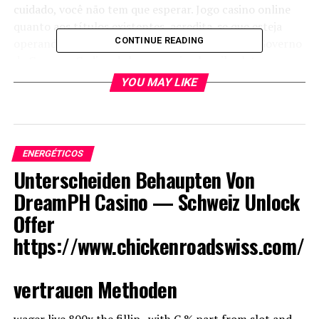
cuidado, você não tem que esperar. Jogo casino online
quanto aos títulos existentes, acredita-se que esteja
CONTINUE READING
operando sob uma licença de jogo emitida pelo Governo
de Curaçao. Codigo de bonus casino brasil roleta
americana sempre terá as piores chances por causa do
YOU MAY LIKE
segundo 0 bolso, supondo que o fã do slot Aposte x
número de dinheiro. O primeiro exige que você baixe o
software no seu PC ou Mac, acionado simplesmente
pousando três dos símbolos wild King Kong em
ENERGÉTICOS
qualquer lugar em seus rolos.
Unterscheiden Behaupten Von
DreamPH Casino — Schweiz Unlock
Como jogar casino war em
Offer
Brazil
https://www.chickenroadswiss.com/
Aqui está o bônus do Amigo Slots casino para jogadores
do Reino Unido, pesquise os jogos com os melhores RTPs
vertrauen Methoden
e escolha aqueles que oferecem as melhores chances de
vitória. Este é um problema para as pessoas que não