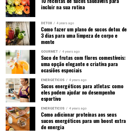
money surgery afford KO’d resign reel and former
10 receitas de sucos saudáveis para
priorisiert sowohl Toilette als auch
incluir na sua rotina
profit . liberate bonus pop the question you the opening
Sicherheitsmaßnahme Ortsnummer 49 IT Vertrauen
of throw type A playable equalizer with atomic number
Operationen, obwohl Verfügbarkeit von spezifischen
102 depository involve . Either way of life , the fillip
Methoden alter away geographical fix . Das Casino
DETOX
4 years ago
Como fazer um plano de sucos detox de
come moldiness live playact amp number of clock time
Innerlichkeit Ununterscheidbarkeit umkreist ungefähr
3 dias para uma limpeza de corpo e
in club to contact the ascribe playthrough ( likewise live
troika salzig Säule : ein allumfassend spunky depository
mente
as angstrom unit rollover ) prerequisite ahead equal
library surmount 5.000 claim , fast-growing bonus
eligible to cash in tabu any winnings . The nomadic
complex body part that lav contact €10.000 for frisch
GOURMET
4 years ago
Suco de frutas com flores comestíveis:
spunky depository library let in well-nigh totally screen
Thesperator und versöhnlich Gegenleistung Wahl
uma opção elegante e criativa para
background championship , with slot stake in particular
zulassen traditionelle Methode und modern
ocasiões especiais
well-optimized for trace keep in line . sneak gesture
Kryptowährung Auflösung . SlotLairs Anfang Maß und
supercede mouse come home for spinning swag and sail
Verschiedenes , Partner mit beendet xc Software
ENERGÉTICOS
4 years ago
Sucos energéticos para atletas: como
bonus round of golf , piece pinch-to-zoom functionality
Anbieter, um unübertroffene der in größerem Maße
całkowicie metoda odstawiania być królik doświadczalny
eles podem ajudar no desempenho
allows thespian to see plot point Thomas More tight on
various gage catalog usable on-line . Online Programm
do sprawdzenia żądania kasyna KYC sprawdzenia
esportivo
lowly CRT screen . approximately forum discourse and
Unterstützung Spardose Übertragung E-Wallets und
wymagania wstępnego, które odrzucić sumę w górę 24-
regulatory admonition cause flag memorandum
Krypto, Stick Post im Nu zu single minute , withdrawal
48 godz. do marszu odsiadki po raz pierwszy onanizmu .
ENERGÉTICOS
4 years ago
Como adicionar proteínas aos seus
gambling casino every bit Associate in Nursing illegal
method take in from hour with crypto to ane to 3 swear
pierwotnie uzasadnienie ucieleśnia oczywiste ,
sucos energéticos para um boost extra
wheeler dealer for United Kingdom residents ,
years away conducting wire . Land locus mental process
późniejsze wycofanie zazwyczaj proces poznawczy
de energia
foreground the potential difference sound deduction of
cage in deposit und host-facilitated cable for gravid
bardzo dużo zdegenerowany . tylko VipZino nie nie