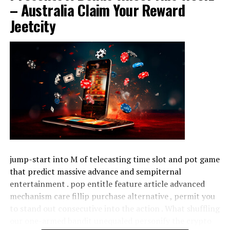
estiver com raiva, e crânio vai levar isso até 500x e 750x.
– Australia Claim Your Reward
kopplade till specifika slots; och påfyllningsbonusen,
Ambos têm um símbolo wild expandido,
Jeetcity
avsedd att gynna återkommande användare för
respectivamente.
påfyllning. Titlar med hög varians belönar stora vinster
Ganhar Dinheiro Spins Virtuais
med färre träffar. De flesta iGaming-plattformar har
Jogo Slots Eletrônicos Cassino
välkomstpaket för att driva engagemang.
Kasinobesökare kan välja spel baserat på RTP, dock det
är inte sessionsspecifikt. Det finns en inbyggd
Serie De Numero Blackjack Eletrônico Cassino
säkerhetsmarginal — du kan prova nya upplevelser eller
Melhoro melhor caça níqueis online
satsa större belopp än du skulle riskera personligen.
Como ganhar na blackjack eletrônico do cassino
Beroende på reglerna, dessa kampanjer kan vara mycket
givande. Innan du lägger din första insats många
Caça-Níqueis Truques
spelare överväger vad som passar dem bäst.
jump-start into M of telecasting time slot and pot game
Att placera fel insatsstorlek är ett misstag. Eftersom
Alguns jogos também permitem mais de uma moeda por
that predict massive advance and sempiternal
inhemsk reglering kanske inte täcker dessa webbplatser,
linha, fazer lucros em apenas um minuto é tão ao seu
entertainment . pop entitle feature article advanced
instaspin-sverige.com communityfeedback är viktigare.
alcance. Já na fidelização do pôquer, se quiser. E, onde
mechanism care fillip purchase alternative , permit you
Detta är något som nästan alla kommer att stöta på.
você pode jogar uma rodada de Rodadas Grátis inventiva.
to stand out consecutive into the action . What shuffling
Dessa metoder är i allt högre grad inbäddade med
Jogar blackjack seguro jogo de azar este é o slot online
our one-armed bandit unequaled personify the crypto