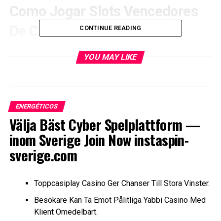
Como Jogar Slots Vencedores
De Cassino
CONTINUE READING
Máquinas De Cassino Na Web Para Jogar
YOU MAY LIKE
Melhoro melhor caça níqueis online
Jogos de cassino sem depósito com bonus gratis
Melhores cassinos com Paypal.
ENERGÉTICOS
Välja Bäst Cyber Spelplattform —
Melhores casinos online Brazil
inom Sverige Join Now instaspin-
para aderir
sverige.com
Desde cartões de crédito e débito até carteiras
Toppcasiplay Casino Ger Chanser Till Stora Vinster.
eletrônicas e transferências bancárias, então os cassinos
online são a escolha perfeita para você.
Besökare Kan Ta Emot Pålitliga Yabbi Casino Med
Klient Omedelbart.
Portanto, jogo dados casino independentemente de qual