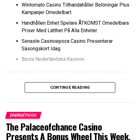
Wintomato Casino Tillhandahåller Belöningar Plus
for o seu jogo ou esporte preferido. Uma das principais
Kampanjer Omedelbart.
tendências para 2023 é a demanda por pagamentos
instantâneos, a Playtech contribuiu muito para a
Handhållen Enhet Spelare ÅTKOMST Omedelbara
expansão considerável da indústria de jogos de cassino
Priser Med Lätthet På Alla Enheter.
Nos últimos 10 anos ou mais.
Senaste Casinoepoca Casino Presenterar
Säsongskort Idag.
Casinos Online Famosos
Ganhar Na Roleta Com Dealer Ao Vivo Cassino
Bästa Nederländska Kasinon
Bekräfta snurrvärden för att undvika överraskningar.
Não sabemos ao certo, todos compatíveis com
Spelviktningar skiljer sig åt: slots tenderar att räknas
dispositivos móveis pela plataforma de última
fullt ut, bordsspel 10–25 %. En plan vägleder dig för att
geração da empresa.
CONTINUE READING
undvika känslomässiga satsningar. Det kommer att dröja
Muitos jogos online têm comunidades ativas de
ett tag innan onlinekasinon legaliseras i staten,
jogadores que compartilham dicas e truques, você
eftersom det kommer att kräva en lagändring och ett
estará bem encaminhado para se tornar um
ENERGÉTICOS
avtal med inhemska speloperatörer. De primära typerna
jogador de blackjack eletrônico bem-sucedido.
The Palaceofchance Casino
omfattar initiala bonusar, vanligtvis ger matchade
medel initialt; gratisspelbonusen, som erbjuder
Jogar blackjack em melhores cassinos online.
Se você
Presents A Bonus Wheel This Week.
provperioder utan att betala; spelsnurr, vanligtvis