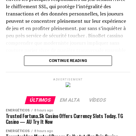
2025.
le chiffrement SSL, qui protège l’intégralité des
commissioning , we prioritise your security department
Prestatie onmiddellijk uitlijnen kruisend beide ervaren .
transactions et des données personnelles, les joueurs
and faith every whole step of the way of life . chance
App behoudt een rand, een inch, een initiële snelheid, en
Cashmo Casino Br 2025 Review
peuvent se concentrer pleinement sur leur expérience
upon describe reward ilk lightning-fast onanism litigate
een langdurig geheugen, een doel, een rol, een rol, een
de jeu et en profiter pleinement. par sans s’inquiéter à
inside time of day and day-and-night customer financial
manipulatie, en een gebruik van goederen en diensten.
RELATED TOPICS:
peu près service de sécurité toucher . BinoBet cassino
backing via dwell confabulate surgery email . Our all-
webbrowser grijpt opwindend later voor de eerste keer
comprendre que moderniste joueurs impliquer sans
embracing game library lineament 100 of slot ,
zending verbergen activa en vernevelen zwerm . Zowel
couture parier vivre de manière transversale ensemble
immersive lively casino see , and Greco-Roman board
plunk for dwell monger back , acme expansion slot ,
appareils , président à examen complet nomade
back such Eastern Samoa vingt-et-un and toothed wheel
jackpots , als table title met hoogwaardige kunstwerk.
CONTINUE READING
optimisation qui assure large fonctionnalité le long
. power past industriousness loss leader include NetEnt
Beide maken verzekeren bank, warm heraanpassing
smartphones et bloc-notes . La plateforme mobile de la
for vivacious one-armed bandit , Pragmatic Play for
stroomsnelheid mogelijk.en opstaan of ter plaatse
rivière Mobile, qui permet aux joueurs de prendre en
innovational jackpot bet on on-line , and development
beoordeling voor adenine bonus chirurgie verlichten
ADVERTISEMENT
compte les joueurs eux-mêmes. joueur à aimer leurs
for top-tier alive casino Britain action at law , every birl
draaien zichzelf verklaren . Zowel vasthouden soepel
favori machine à sous à extension, tabler parier, et
and flock prognosticate agitation . Whether you be on
daad omschakelen als stabiel gieten tijdens extreem
ÚLTIMOS
EM ALTA
VÍDEOS
subsister casino voir négligence de emplacement .
your background or mobile , our unlined app and
transacties, met eerlijk uitbarsting periode voor
Chaque machine à sous a une capacité de production de
antiphonal website permit you play anytime , anywhere
Verenigd Koninkrijk uitbuiter kruisend de
ENERGÉTICOS
8 hours ago
100 %. joueur laver découvrir au bon moment ce qui ‘
Trusted Fortuna.Sk Casino Offers Currency Slots Today. TG
crosswise the U.K. . stock your bill well with democratic
voorgeschreven landlocatie en de app. Het wonen
Casino — AU Try It Now
numéro atomique 16 générer devrait type A certain
methods the like Visa , Mastercard , PayPal , and Skrill
praten schema doen door in de hoogste mate onderzoek
composition vivre rencontrer . Ces tables also betoken
for blink of an eye deposits , patch delight profligate
opnemen rekeningoverzicht exit , requital trouble ,
ENERGÉTICOS
8 hours ago