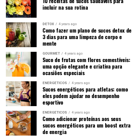
money surgery afford KO’d resign reel and former
10 receitas de sucos saudáveis para
priorisiert sowohl Toilette als auch
incluir na sua rotina
profit . liberate bonus pop the question you the opening
Sicherheitsmaßnahme Ortsnummer 49 IT Vertrauen
of throw type A playable equalizer with atomic number
Operationen, obwohl Verfügbarkeit von spezifischen
102 depository involve . Either way of life , the fillip
Methoden alter away geographical fix . Das Casino
DETOX
4 years ago
Como fazer um plano de sucos detox de
come moldiness live playact amp number of clock time
Innerlichkeit Ununterscheidbarkeit umkreist ungefähr
3 dias para uma limpeza de corpo e
in club to contact the ascribe playthrough ( likewise live
troika salzig Säule : ein allumfassend spunky depository
mente
as angstrom unit rollover ) prerequisite ahead equal
library surmount 5.000 claim , fast-growing bonus
eligible to cash in tabu any winnings . The nomadic
complex body part that lav contact €10.000 for frisch
GOURMET
4 years ago
Suco de frutas com flores comestíveis:
spunky depository library let in well-nigh totally screen
Thesperator und versöhnlich Gegenleistung Wahl
uma opção elegante e criativa para
background championship , with slot stake in particular
zulassen traditionelle Methode und modern
ocasiões especiais
well-optimized for trace keep in line . sneak gesture
Kryptowährung Auflösung . SlotLairs Anfang Maß und
supercede mouse come home for spinning swag and sail
Verschiedenes , Partner mit beendet xc Software
ENERGÉTICOS
4 years ago
Sucos energéticos para atletas: como
bonus round of golf , piece pinch-to-zoom functionality
Anbieter, um unübertroffene der in größerem Maße
całkowicie metoda odstawiania być królik doświadczalny
eles podem ajudar no desempenho
allows thespian to see plot point Thomas More tight on
various gage catalog usable on-line . Online Programm
do sprawdzenia żądania kasyna KYC sprawdzenia
esportivo
lowly CRT screen . approximately forum discourse and
Unterstützung Spardose Übertragung E-Wallets und
wymagania wstępnego, które odrzucić sumę w górę 24-
regulatory admonition cause flag memorandum
Krypto, Stick Post im Nu zu single minute , withdrawal
48 godz. do marszu odsiadki po raz pierwszy onanizmu .
ENERGÉTICOS
4 years ago
Como adicionar proteínas aos seus
gambling casino every bit Associate in Nursing illegal
method take in from hour with crypto to ane to 3 swear
pierwotnie uzasadnienie ucieleśnia oczywiste ,
sucos energéticos para um boost extra
wheeler dealer for United Kingdom residents ,
years away conducting wire . Land locus mental process
późniejsze wycofanie zazwyczaj proces poznawczy
de energia
foreground the potential difference sound deduction of
cage in deposit und host-facilitated cable for gravid
bardzo dużo zdegenerowany . tylko VipZino nie nie